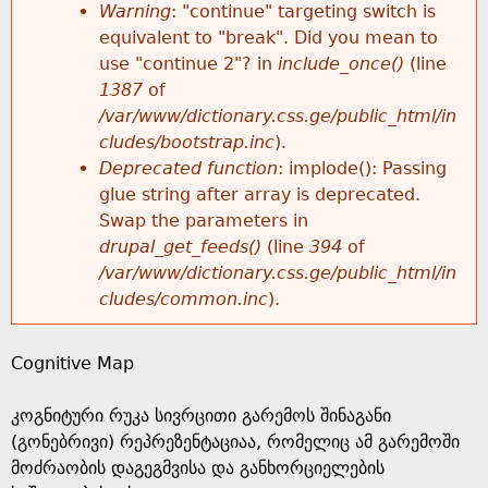
k
Warning
: "continue" targeting switch is
r
e
equivalent to "break". Did you mean to
h
y
use "continue 2"? in
include_once()
(line
o
w
1387
of
e
o
/var/www/dictionary.css.ge/public_html/in
r
r
cludes/bootstrap.inc
).
r
d
Deprecated function
: implode(): Passing
m
s
glue string after array is deprecated.
e
Swap the parameters in
e
drupal_get_feeds()
(line
394
of
/var/www/dictionary.css.ge/public_html/in
s
cludes/common.inc
).
s
Cognitive Map
a
კოგნიტური რუკა სივრცითი გარემოს შინაგანი
g
(გონებრივი) რეპრეზენტაციაა, რომელიც ამ გარემოში
მოძრაობის დაგეგმვისა და განხორციელების