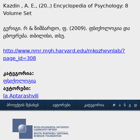
Kazdin , A. E., (20..) Encyclopedia of Psychology: 8
Volume Set
გერიგი. რ & ზიმბარდო, ფ. (2009).
ფსიქოლოგია და
ცხოვრება
. თბილისი, თსუ.
http://www.nmr.mgh.harvard.edu/mkozhevnlab/?
page_id=308
კატეგორია:
ფსიქოლოგია
ავტორები:
Ia Aptarashvili
M
ᲞᲠᲝᲔᲥᲢᲘᲡ ᲨᲔᲡᲐᲮᲔᲑ
ᲐᲕᲢᲝᲠᲔᲑᲘ
ᲙᲐᲢᲔᲒᲝᲠᲘᲐ
#
Ა
Ბ
Გ
Დ
Ე
Ვ
Ზ
Თ
Ი
ᲒᲐᲛᲝᲧᲔᲜᲔᲑᲘᲡ ᲞᲘᲠᲝᲑᲔᲑᲘ
ᲙᲝᲜᲢᲐᲥᲢᲘ
a
Კ
Ლ
Მ
Ნ
Ო
Პ
Ჟ
Რ
Ს
Ტ
i
Უ
Ფ
Ქ
Ღ
Ყ