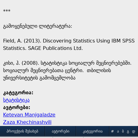
***
გამოყენებული ლიტერატურა:
Field, A. (2013). Discovering Statistics Using IBM SPSS
Statistics. SAGE Publications Ltd.
კისი, ჰ. (2008). სტატისტიკა სოციალურ მეცნიერებებში.
სოციალურ მეცნიერებათა ცენტრი. თბილისის
უნივერსიტეტის გამომცემლობა
კატეგორია:
სტატისტიკა
ავტორები:
Ketevan Manjgaladze
Zaza Khechinashvili
M
ᲞᲠᲝᲔᲥᲢᲘᲡ ᲨᲔᲡᲐᲮᲔᲑ
ᲐᲕᲢᲝᲠᲔᲑᲘ
ᲙᲐᲢᲔᲒᲝᲠᲘᲐ
#
Ა
Ბ
Გ
Დ