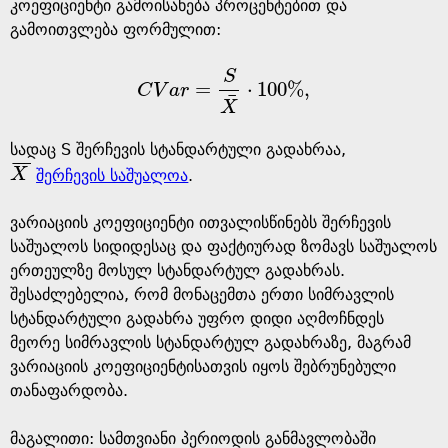
e
კოეფიციენტი გამოისახება პროცენტებით და
გამოითვლება ფორმულით:
S
=
⋅
100
%
,
C
V
a
r
C
V
a
r
=
S
X
¯
⋅
100
%
,
¯
X
სადაც S შერჩევის სტანდარტული გადახრაა,
¯
¯
¯
X
შერჩევის საშუალოა
.
X
¯
ვარიაციის კოეფიციენტი ითვალისწინებს შერჩევის
საშუალოს სიდიდესაც და ფაქტიურად ზომავს საშუალოს
ერთეულზე მოსულ სტანდარტულ გადახრას.
შესაძლებელია, რომ მონაცემთა ერთი სიმრავლის
სტანდარტული გადახრა უფრო დიდი აღმოჩნდეს
მეორე სიმრავლის სტანდარტულ გადახრაზე, მაგრამ
ვარიაციის კოეფიციენტისათვის იყოს შებრუნებული
თანაფარდობა.
მაგალითი: სამთვიანი პერიოდის განმავლობაში