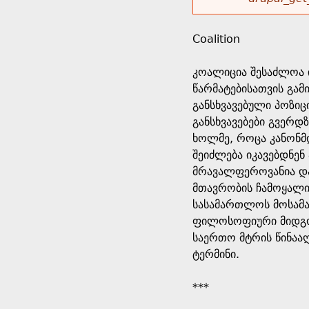
r
w
u
o
e
o
Coalition
r
d
h
r
კოალიცია შესაძლოა ი
s
წარმატებისათვის გამ
e
m
განსხვავებული პოზიც
განსხვავებები გვერდ
r
e
ხოლმე, როცა კანონმდ
შეიძლება იკავებდნენ
e
s
მრავალფეროვანია და 
მთავრობის ჩამოყალიბ
s
სასამართლოს მოსამა
ფილოსოფიური მიდგომ
a
საერთო მტრის წინაა
ტერმინი.
g
***
e