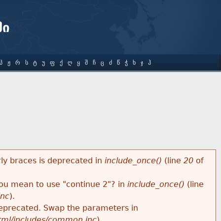
ში
Პ
Ჟ
Რ
Ს
Ტ
Უ
Ფ
Ქ
Ღ
Ყ
Შ
Ჩ
Ც
Ძ
Წ
Ჭ
Ხ
Ჯ
Ჰ
rly braces is deprecated in
include_once()
(line
20
of
 you mean to use "continue 2"? in
include_once()
(line
inc
).
s deprecated. Swap the parameters in
html/includes/common.inc
).