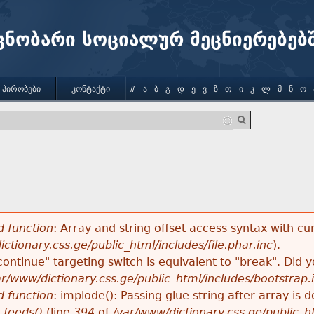
Jump to navigation
ცნობარი სოციალურ მეცნიერებებ
 ᲞᲘᲠᲝᲑᲔᲑᲘ
ᲙᲝᲜᲢᲐᲥᲢᲘ
#
Ა
Ბ
Გ
Დ
Ე
Ვ
Ზ
Თ
Ი
Კ
Ლ
Მ
Ნ
Ო
ა
 function
: Array and string offset access syntax with cu
ctionary.css.ge/public_html/includes/file.phar.inc
).
"continue" targeting switch is equivalent to "break". Did
ar/www/dictionary.css.ge/public_html/includes/bootstrap.
 function
: implode(): Passing glue string after array i
_feeds()
(line
394
of
/var/www/dictionary.css.ge/public_