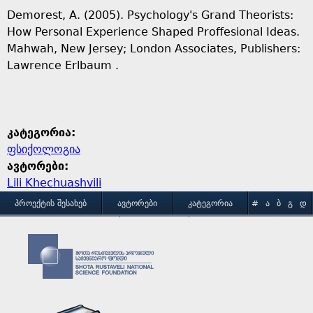
Demorest, A. (2005). Psychology's Grand Theorists:
How Personal Experience Shaped Proffesional Ideas.
Mahwah, New Jersey; London Associates, Publishers:
Lawrence Erlbaum .
კატეგორია:
ფსიქოლოგია
ავტორები:
Lili Khechuashvili
M
ᲞᲠᲝᲔᲥᲢᲘᲡ ᲨᲔᲡᲐᲮᲔᲑ
ᲐᲕᲢᲝᲠᲔᲑᲘ
ᲙᲐᲢᲔᲒᲝᲠᲘᲐ
#
Ა
Ბ
Გ
Დ
Ე
Ვ
Ზ
Თ
Ი
ᲒᲐᲛᲝᲧᲔᲜᲔᲑᲘᲡ ᲞᲘᲠᲝᲑᲔᲑᲘ
ᲙᲝᲜᲢᲐᲥᲢᲘ
a
Კ
Ლ
Მ
Ნ
Ო
Პ
Ჟ
Რ
Ს
Ტ
i
Უ
Ფ
Ქ
Ღ
Ყ
Შ
Ჩ
Ც
Ძ
Წ
n
Ჭ
Ხ
Ჯ
Ჰ