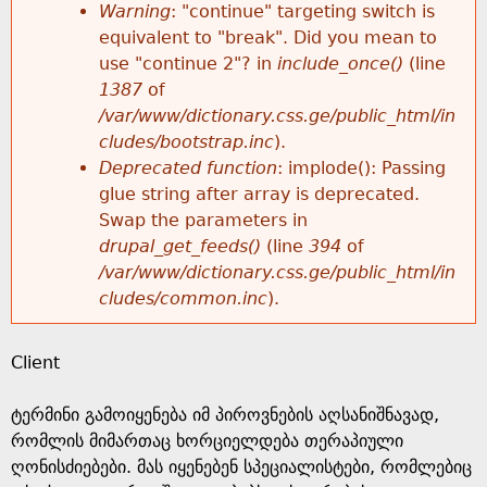
k
Warning
: "continue" targeting switch is
r
e
equivalent to "break". Did you mean to
h
y
use "continue 2"? in
include_once()
(line
o
w
1387
of
e
o
/var/www/dictionary.css.ge/public_html/in
r
r
cludes/bootstrap.inc
).
r
d
Deprecated function
: implode(): Passing
m
s
glue string after array is deprecated.
e
Swap the parameters in
e
drupal_get_feeds()
(line
394
of
/var/www/dictionary.css.ge/public_html/in
s
cludes/common.inc
).
s
Client
a
ტერმინი გამოიყენება იმ პიროვნების აღსანიშნავად,
g
რომლის მიმართაც ხორციელდება თერაპიული
ღონისძიებები. მას იყენებენ სპეციალისტები, რომლებიც