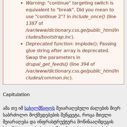
k
Warning
: "continue" targeting switch is
r
e
equivalent to "break". Did you mean to
h
y
use "continue 2"? in
include_once()
(line
o
w
1387
of
e
o
/var/www/dictionary.css.ge/public_html/in
r
r
cludes/bootstrap.inc
).
r
d
Deprecated function
: implode(): Passing
m
s
glue string after array is deprecated.
e
Swap the parameters in
e
drupal_get_feeds()
(line
394
of
/var/www/dictionary.css.ge/public_html/in
s
cludes/common.inc
).
s
Capitulation
a
ამა თუ იმ
სახელმწიფოს
შეიარაღებული ძალების მიერ
g
საბრძოლო მოქმედებების შეწყვეტა, როცა მთელი
შეიარაღება და ინფრასტრუქტურა მოწინააღმდეგის