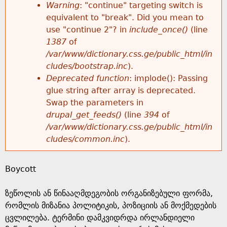
k
Warning
: "continue" targeting switch is
r
e
equivalent to "break". Did you mean to
h
y
use "continue 2"? in
include_once()
(line
o
w
1387
of
e
o
/var/www/dictionary.css.ge/public_html/in
r
r
cludes/bootstrap.inc
).
r
d
Deprecated function
: implode(): Passing
m
s
glue string after array is deprecated.
e
Swap the parameters in
e
drupal_get_feeds()
(line
394
of
/var/www/dictionary.css.ge/public_html/in
s
cludes/common.inc
).
s
Boycott
a
ზეწოლის ან წინააღმდეგობის ორგანიზებული ფორმა,
g
რომლის მიზანია პოლიტიკის, პოზიციის ან მოქმედების
ცვლილება. ტერმინი დამკვიდრდა ირლანდიელი