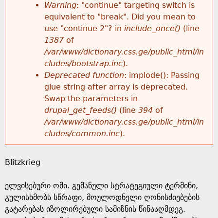
k
Warning
: "continue" targeting switch is
r
e
equivalent to "break". Did you mean to
h
y
use "continue 2"? in
include_once()
(line
o
w
1387
of
e
o
/var/www/dictionary.css.ge/public_html/in
r
r
cludes/bootstrap.inc
).
r
d
Deprecated function
: implode(): Passing
m
s
glue string after array is deprecated.
e
Swap the parameters in
e
drupal_get_feeds()
(line
394
of
/var/www/dictionary.css.ge/public_html/in
s
cludes/common.inc
).
s
Blitzkrieg
a
ელვისებური ომი. გემანული სტრატეგიული ტერმინი,
g
გულისხმობს სწრაფი, მოულოდნელი ღონისძიებების
გატარებას იზოლირებული სამიზნის წინააღმდეგ.