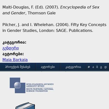
Malti-Douglas, F. (Ed). (2007).
Encyclopedia of Sex
and Gender
, Thomson Gale
Pilcher, J. and I. Whelehan. (2004). Fifty Key Concepts
in Gender Studies, London: SAGE. Publications.
კატეგორია:
გენდერი
ავტორები:
Maia Barkaia
M
ᲞᲠᲝᲔᲥᲢᲘᲡ ᲨᲔᲡᲐᲮᲔᲑ
ᲐᲕᲢᲝᲠᲔᲑᲘ
ᲙᲐᲢᲔᲒᲝᲠᲘᲐ
#
Ა
Ბ
Გ
Დ
Ე
Ვ
Ზ
Თ
Ი
ᲒᲐᲛᲝᲧᲔᲜᲔᲑᲘᲡ ᲞᲘᲠᲝᲑᲔᲑᲘ
ᲙᲝᲜᲢᲐᲥᲢᲘ
a
Კ
Ლ
Მ
Ნ
Ო
Პ
Ჟ
Რ
Ს
Ტ
i
Უ
Ფ
Ქ
Ღ
Ყ
Შ
Ჩ
Ც
Ძ
Წ
n
Ჭ
Ხ
Ჯ
Ჰ