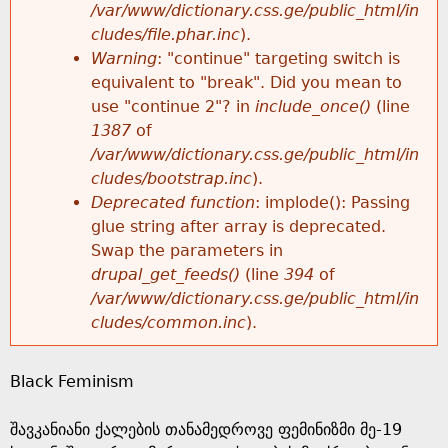
k
/var/www/dictionary.css.ge/public_html/in
r
e
cludes/file.phar.inc
).
h
y
Warning
: "continue" targeting switch is
r
w
equivalent to "break". Did you mean to
e
o
use "continue 2"? in
include_once()
(line
o
r
1387
of
r
d
/var/www/dictionary.css.ge/public_html/in
r
s
cludes/bootstrap.inc
).
e
Deprecated function
: implode(): Passing
m
glue string after array is deprecated.
Swap the parameters in
e
drupal_get_feeds()
(line
394
of
/var/www/dictionary.css.ge/public_html/in
s
cludes/common.inc
).
s
Black Feminism
a
შავკანიანი ქალების თანამედროვე ფემინიზმი მე-19