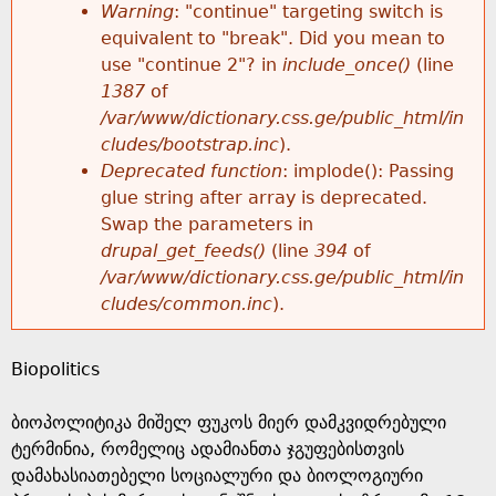
k
Warning
: "continue" targeting switch is
r
e
equivalent to "break". Did you mean to
h
y
use "continue 2"? in
include_once()
(line
o
w
1387
of
e
o
/var/www/dictionary.css.ge/public_html/in
r
r
cludes/bootstrap.inc
).
r
d
Deprecated function
: implode(): Passing
m
s
glue string after array is deprecated.
e
Swap the parameters in
e
drupal_get_feeds()
(line
394
of
/var/www/dictionary.css.ge/public_html/in
s
cludes/common.inc
).
s
Biopolitics
a
ბიოპოლიტიკა მიშელ ფუკოს მიერ დამკვიდრებული
g
ტერმინია, რომელიც ადამიანთა ჯგუფებისთვის
დამახასიათებელი სოციალური და ბიოლოგიური