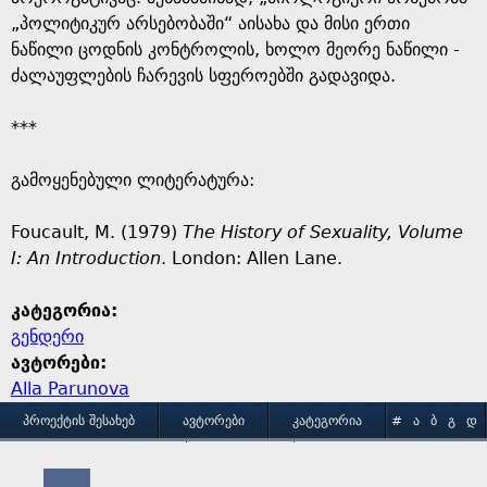
„პოლიტიკურ არსებობაში“ აისახა და მისი ერთი
ნაწილი ცოდნის კონტროლის, ხოლო მეორე ნაწილი -
ძალაუფლების ჩარევის სფეროებში გადავიდა.
***
გამოყენებული ლიტერატურა:
Foucault, M. (1979)
The History of Sexuality, Volume
I: An Introduction
. London: Allen Lane.
კატეგორია:
გენდერი
ავტორები:
Alla Parunova
M
ᲞᲠᲝᲔᲥᲢᲘᲡ ᲨᲔᲡᲐᲮᲔᲑ
ᲐᲕᲢᲝᲠᲔᲑᲘ
ᲙᲐᲢᲔᲒᲝᲠᲘᲐ
#
Ა
Ბ
Გ
Დ
Ე
Ვ
Ზ
Თ
Ი
ᲒᲐᲛᲝᲧᲔᲜᲔᲑᲘᲡ ᲞᲘᲠᲝᲑᲔᲑᲘ
ᲙᲝᲜᲢᲐᲥᲢᲘ
a
Კ
Ლ
Მ
Ნ
Ო