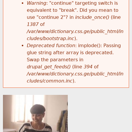
k
Warning
: "continue" targeting switch is
r
e
equivalent to "break". Did you mean to
h
y
use "continue 2"? in
include_once()
(line
o
w
1387
of
e
o
/var/www/dictionary.css.ge/public_html/in
r
r
cludes/bootstrap.inc
).
r
d
Deprecated function
: implode(): Passing
m
s
glue string after array is deprecated.
e
Swap the parameters in
e
drupal_get_feeds()
(line
394
of
/var/www/dictionary.css.ge/public_html/in
s
cludes/common.inc
).
s
a
g