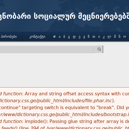
Jump to navigation
ცნობარი სოციალურ მეცნიერებებ
 ᲞᲘᲠᲝᲑᲔᲑᲘ
ᲙᲝᲜᲢᲐᲥᲢᲘ
#
Ა
Ბ
Გ
Დ
Ე
Ვ
Ზ
Თ
Ი
Კ
Ლ
Მ
Ნ
Ო
ა
 function
: Array and string offset access syntax with cu
ctionary.css.ge/public_html/includes/file.phar.inc
).
"continue" targeting switch is equivalent to "break". Did
ar/www/dictionary.css.ge/public_html/includes/bootstrap.
 function
: implode(): Passing glue string after array i
_feeds()
(line
394
of
/var/www/dictionary.css.ge/public_