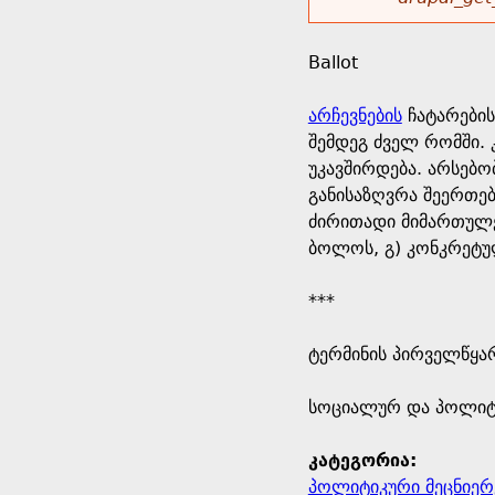
r
w
u
o
e
o
Ballot
r
d
h
r
არჩევნების
ჩატარების
s
შემდეგ ძველ რომში. 
e
m
უკავშირდება. არსებო
განისაზღვრა შეერთებ
r
e
ძირითადი მიმართულებ
ბოლოს, გ) კონკრეტულ
e
s
***
s
ტერმინის პირველწყარ
a
​სოციალურ და პოლიტ
g
კატეგორია:
e
პოლიტიკური მეცნიერ