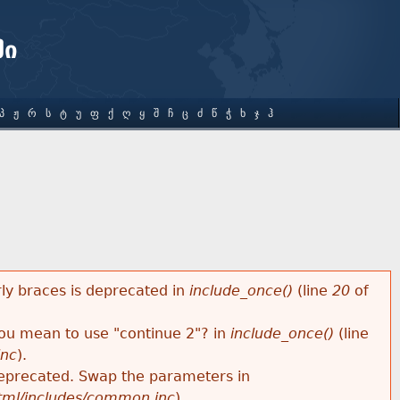
ში
Პ
Ჟ
Რ
Ს
Ტ
Უ
Ფ
Ქ
Ღ
Ყ
Შ
Ჩ
Ც
Ძ
Წ
Ჭ
Ხ
Ჯ
Ჰ
rly braces is deprecated in
include_once()
(line
20
of
 you mean to use "continue 2"? in
include_once()
(line
inc
).
s deprecated. Swap the parameters in
html/includes/common.inc
).