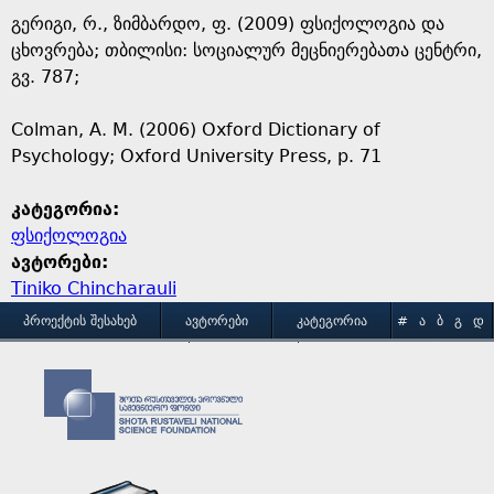
გერიგი, რ., ზიმბარდო, ფ. (2009) ფსიქოლოგია და
ცხოვრება; თბილისი: სოციალურ მეცნიერებათა ცენტრი,
გვ. 787;
Colman, A. M. (2006) Oxford Dictionary of
Psychology; Oxford University Press, p. 71
კატეგორია:
ფსიქოლოგია
ავტორები:
Tiniko Chincharauli
M
ᲞᲠᲝᲔᲥᲢᲘᲡ ᲨᲔᲡᲐᲮᲔᲑ
ᲐᲕᲢᲝᲠᲔᲑᲘ
ᲙᲐᲢᲔᲒᲝᲠᲘᲐ
#
Ა
Ბ
Გ
Დ
Ე
Ვ
Ზ
Თ
Ი
ᲒᲐᲛᲝᲧᲔᲜᲔᲑᲘᲡ ᲞᲘᲠᲝᲑᲔᲑᲘ
ᲙᲝᲜᲢᲐᲥᲢᲘ
a
Კ
Ლ
Მ
Ნ
Ო
Პ
Ჟ
Რ
Ს
Ტ
i
Უ
Ფ
Ქ
Ღ
Ყ
Შ
Ჩ
Ც
Ძ
Წ
n
Ჭ
Ხ
Ჯ
Ჰ