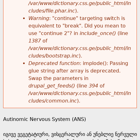
k
/var/www/dictionary.css.ge/public_html/in
r
e
cludes/file.phar.inc
).
h
y
Warning
: "continue" targeting switch is
r
w
equivalent to "break". Did you mean to
e
o
use "continue 2"? in
include_once()
(line
o
r
1387
of
r
d
/var/www/dictionary.css.ge/public_html/in
r
s
cludes/bootstrap.inc
).
e
Deprecated function
: implode(): Passing
m
glue string after array is deprecated.
Swap the parameters in
e
drupal_get_feeds()
(line
394
of
/var/www/dictionary.css.ge/public_html/in
s
cludes/common.inc
).
s
Autinomic Nervous System (ANS)
a
იგივე ვეგეტატიური, ვისცერალური ან უნებლიე ნერვული