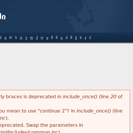
ში
Პ
Ჟ
Რ
Ს
Ტ
Უ
Ფ
Ქ
Ღ
Ყ
Შ
Ჩ
Ც
Ძ
Წ
Ჭ
Ხ
Ჯ
Ჰ
rly braces is deprecated in
include_once()
(line
20
of
 you mean to use "continue 2"? in
include_once()
(line
inc
).
s deprecated. Swap the parameters in
html/includes/common.inc
).