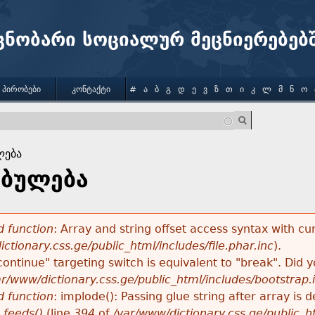
Jump to navigation
ცნობარი სოციალურ მეცნიერებებ
 ᲞᲘᲠᲝᲑᲔᲑᲘ
ᲙᲝᲜᲢᲐᲥᲢᲘ
#
Ა
Ბ
Გ
Დ
Ე
Ვ
Ზ
Თ
Ი
Კ
Ლ
Მ
Ნ
Ო
ლება
ბულება
 function
: Array and string offset access syntax with cu
ctionary.css.ge/public_html/includes/file.phar.inc
).
"continue" targeting switch is equivalent to "break". Did
ar/www/dictionary.css.ge/public_html/includes/bootstrap.
 function
: implode(): Passing glue string after array i
_feeds()
(line
394
of
/var/www/dictionary.css.ge/public_