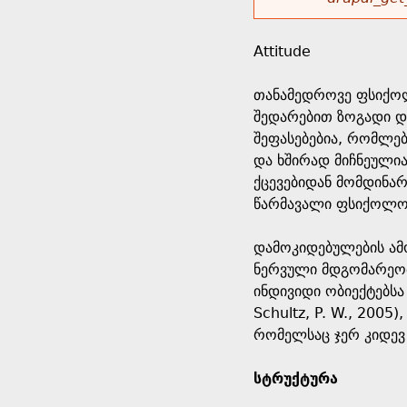
r
w
u
o
e
o
Attitude
r
d
h
r
თანამედროვე ფსიქოლო
s
შედარებით ზოგადი დ
e
m
შეფასებებია, რომლები
და ხშირად მიჩნეული
r
e
ქცევებიდან მომდინარ
წარმავალი ფსიქოლო
e
s
დამოკიდებულების ამო
s
ნერვული მდგომარეობ
ინდივიდი ობიექტებსა
a
Schultz, P. W., 2005
რომელსაც ჯერ კიდევ 
g
სტრუქტურა
e