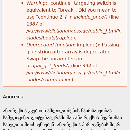
k
Warning
: "continue" targeting switch is
r
e
equivalent to "break". Did you mean to
h
y
use "continue 2"? in
include_once()
(line
o
w
1387
of
e
o
/var/www/dictionary.css.ge/public_html/in
r
r
cludes/bootstrap.inc
).
r
d
Deprecated function
: implode(): Passing
m
s
glue string after array is deprecated.
e
Swap the parameters in
e
drupal_get_feeds()
(line
394
of
/var/www/dictionary.css.ge/public_html/in
s
cludes/common.inc
).
s
Anorexia
a
ანორექსია კვებითი აშლილობების ნაირსახეობაა.
g
სამედიცინო ლიტერატურაში მას ანორექსია ნევროზას
სახელით მოიხსენიებენ. ანორექსია პიროვნების მიერ