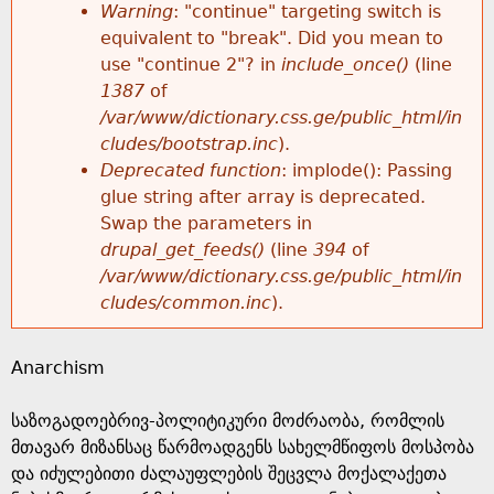
k
Warning
: "continue" targeting switch is
r
e
equivalent to "break". Did you mean to
h
y
use "continue 2"? in
include_once()
(line
o
w
1387
of
e
o
/var/www/dictionary.css.ge/public_html/in
r
r
cludes/bootstrap.inc
).
r
d
Deprecated function
: implode(): Passing
m
s
glue string after array is deprecated.
e
Swap the parameters in
e
drupal_get_feeds()
(line
394
of
/var/www/dictionary.css.ge/public_html/in
s
cludes/common.inc
).
s
Anarchism
a
საზოგადოებრივ-პოლიტიკური მოძრაობა, რომლის
g
მთავარ მიზანსაც წარმოადგენს სახელმწიფოს მოსპობა
და იძულებითი ძალაუფლების შეცვლა მოქალაქეთა