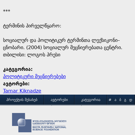
***
ტერმინის პირველწყარო: ​
​სოციალურ და პოლიტიკურ ტერმინთა ლექსიკონი–
ცნობარი. (2004) სოციალურ მეცნიერებათა ცენტრი.
თბილისი: ლოგოს პრესი
კატეგორია:
პოლიტიკური მეცნიერებები
ავტორები:
Tamar Kiknadze
M
ᲞᲠᲝᲔᲥᲢᲘᲡ ᲨᲔᲡᲐᲮᲔᲑ
ᲐᲕᲢᲝᲠᲔᲑᲘ
ᲙᲐᲢᲔᲒᲝᲠᲘᲐ
#
Ა
Ბ
Გ
Დ
Ე
Ვ
Ზ
Თ
Ი
ᲒᲐᲛᲝᲧᲔᲜᲔᲑᲘᲡ ᲞᲘᲠᲝᲑᲔᲑᲘ
ᲙᲝᲜᲢᲐᲥᲢᲘ
a
Კ
Ლ
Მ
Ნ
Ო
Პ
Ჟ
Რ
Ს
Ტ
i
Უ
Ფ
Ქ
Ღ
Ყ