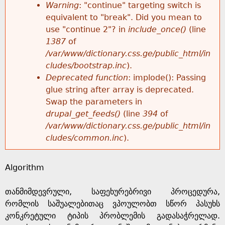
k
Warning
: "continue" targeting switch is
r
e
equivalent to "break". Did you mean to
h
y
use "continue 2"? in
include_once()
(line
o
w
1387
of
e
o
/var/www/dictionary.css.ge/public_html/in
r
r
cludes/bootstrap.inc
).
r
d
Deprecated function
: implode(): Passing
m
s
glue string after array is deprecated.
e
Swap the parameters in
e
drupal_get_feeds()
(line
394
of
/var/www/dictionary.css.ge/public_html/in
s
cludes/common.inc
).
s
Algorithm
a
თანმიმდევრული, საფეხურებრივი პროცედურა,
g
რომლის საშუალებითაც ვპოულობთ სწორ პასუხს
კონკრეტული ტიპის პრობლემის გადასაჭრელად.