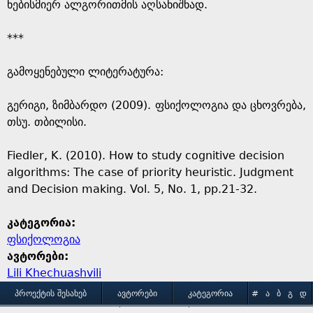
ნებისმიერ ალგორითმის აღსანიშნად.
***
გამოყენებული ლიტერატურა:
გერიგი, ზიმბარდო (2009). ფსიქოლოგია და ცხოვრება,
თსუ. თბილისი.
Fiedler, K. (2010). How to study cognitive decision
algorithms: The case of priority heuristic. Judgment
and Decision making. Vol. 5, No. 1, pp.21-32.
კატეგორია:
ფსიქოლოგია
ავტორები:
Lili Khechuashvili
M
ᲞᲠᲝᲔᲥᲢᲘᲡ ᲨᲔᲡᲐᲮᲔᲑ
ᲐᲕᲢᲝᲠᲔᲑᲘ
ᲙᲐᲢᲔᲒᲝᲠᲘᲐ
#
Ა
Ბ
Გ
Დ
Ე
Ვ
Ზ
Თ
Ი