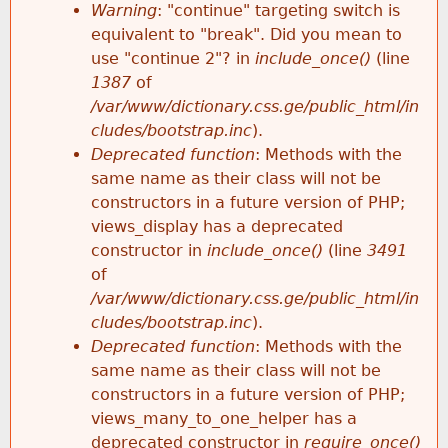
k
Warning
: "continue" targeting switch is
r
e
equivalent to "break". Did you mean to
h
y
use "continue 2"? in
include_once()
(line
o
w
1387
of
e
o
/var/www/dictionary.css.ge/public_html/in
r
r
cludes/bootstrap.inc
).
r
d
Deprecated function
: Methods with the
m
s
same name as their class will not be
e
constructors in a future version of PHP;
e
views_display has a deprecated
constructor in
include_once()
(line
3491
s
of
/var/www/dictionary.css.ge/public_html/in
s
cludes/bootstrap.inc
).
Deprecated function
: Methods with the
a
same name as their class will not be
constructors in a future version of PHP;
g
views_many_to_one_helper has a
deprecated constructor in
require_once()