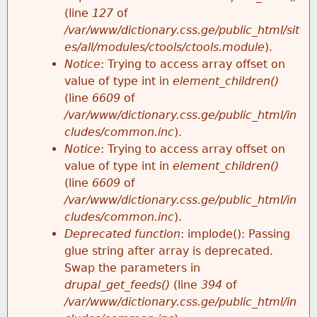
e
(line
127
of
/var/www/dictionary.css.ge/public_html/sit
es/all/modules/ctools/ctools.module
).
Notice
: Trying to access array offset on
value of type int in
element_children()
(line
6609
of
/var/www/dictionary.css.ge/public_html/in
cludes/common.inc
).
Notice
: Trying to access array offset on
value of type int in
element_children()
(line
6609
of
/var/www/dictionary.css.ge/public_html/in
cludes/common.inc
).
Deprecated function
: implode(): Passing
glue string after array is deprecated.
Swap the parameters in
drupal_get_feeds()
(line
394
of
/var/www/dictionary.css.ge/public_html/in