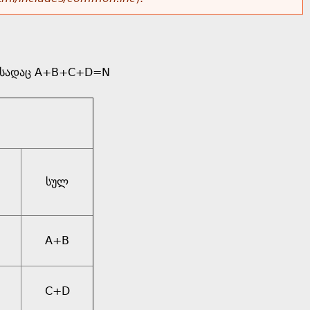
თ, სადაც A+B+C+D=N
სულ
A+B
C+D