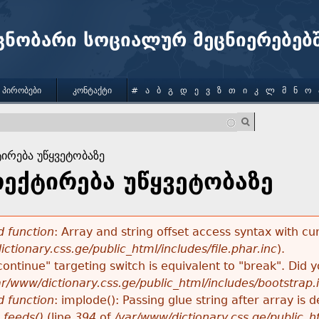
Jump to navigation
ცნობარი სოციალურ მეცნიერებებ
 ᲞᲘᲠᲝᲑᲔᲑᲘ
ᲙᲝᲜᲢᲐᲥᲢᲘ
#
Ა
Ბ
Გ
Დ
Ე
Ვ
Ზ
Თ
Ი
Კ
Ლ
Მ
Ნ
Ო
ირება უწყვეტობაზე
რექტირება უწყვეტობაზე
 function
: Array and string offset access syntax with cu
ctionary.css.ge/public_html/includes/file.phar.inc
).
"continue" targeting switch is equivalent to "break". Did
ar/www/dictionary.css.ge/public_html/includes/bootstrap.
 function
: implode(): Passing glue string after array i
_feeds()
(line
394
of
/var/www/dictionary.css.ge/public_