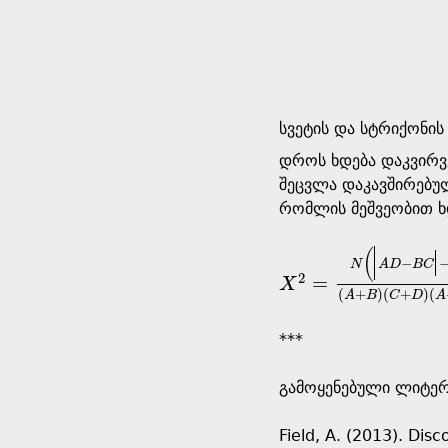
სვეტის და სტრიქონი
დროს ხდება დაკვირვ
შეცვლა დაკავშირებუ
რომლის მეშვეობით ხ
(
−
N
A
D
B
C
2
=
X
X
2
=
N
(
A
D
-
B
C
-
0
.
5
N
)
2
(
(
+
)
(
+
)
(
A
B
C
D
A
***
გამოყენებული ლიტერ
Field, A. (2013). Disc