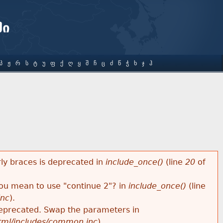
ში
Პ
Ჟ
Რ
Ს
Ტ
Უ
Ფ
Ქ
Ღ
Ყ
Შ
Ჩ
Ც
Ძ
Წ
Ჭ
Ხ
Ჯ
Ჰ
rly braces is deprecated in
include_once()
(line
20
of
 you mean to use "continue 2"? in
include_once()
(line
inc
).
s deprecated. Swap the parameters in
html/includes/common.inc
).