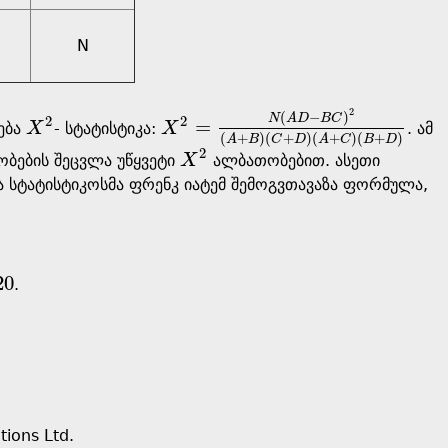
N
2
(
−
)
N
A
D
B
C
2
2
=
ება
X
- სტატისტიკა:
X
. ამ
X
2
X
2
=
N
(
A
D
-
B
C
)
2
(
A
+
B
)
(
C
+
D
)
(
A
+
C
)
(
B
(
+
)
(
+
)
(
+
)
(
+
)
A
B
C
D
A
C
B
D
2
ბების შეცვლა უწყვეტი
X
ალბათობებით. ასეთი
X
2
 სტატისტიკოსმა ფრენკ იატემ შემოგვთავაზა ფორმულა,
20
.
tions Ltd.