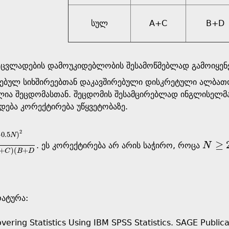
სულ
A+C
B+D
ს ცვლადების დამოუკიდებლობის შესამოწმებლად გამოიყენ
ებულ სიხშირეებთან დაკავშირებული დისკრეტული ალბათო
ლია შეცდომასთან. შეცდომის შესამცირებლად ინგლისელმა
დება კორექტირება უწყვეტობაზე.
2
−
0
.
5
)
N
≥
. ეს კორექტირება არ არის საჭირო, როცა
N
A
+
B
)
(
C
+
D
)
(
A
+
C
)
(
B
+
D
N
≥
20
+
)
(
+
C
B
D
ატურა:
overing Statistics Using IBM SPSS Statistics. SAGE Publica