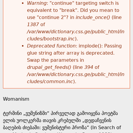
k
Warning
: "continue" targeting switch is
r
e
equivalent to "break". Did you mean to
h
y
use "continue 2"? in
include_once()
(line
o
w
1387
of
e
o
/var/www/dictionary.css.ge/public_html/in
r
r
cludes/bootstrap.inc
).
r
d
Deprecated function
: implode(): Passing
m
s
glue string after array is deprecated.
e
Swap the parameters in
e
drupal_get_feeds()
(line
394
of
/var/www/dictionary.css.ge/public_html/in
s
cludes/common.inc
).
s
Womanism
a
ტერმინი „ვუმენიზმი“ პირველად გამოიყენა პოეტმა
g
ელის უოლკერმა თავის კრებულში „დედაჩვენის
ბაღების ძიებაში: ვუმენისტური პროზა“ (In Search of