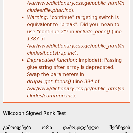
k
/var/www/dictionary.css.ge/public_html/in
r
e
cludes/file.phar.inc
).
h
y
Warning
: "continue" targeting switch is
r
w
equivalent to "break". Did you mean to
e
o
use "continue 2"? in
include_once()
(line
o
r
1387
of
r
d
/var/www/dictionary.css.ge/public_html/in
r
s
cludes/bootstrap.inc
).
e
Deprecated function
: implode(): Passing
m
glue string after array is deprecated.
Swap the parameters in
e
drupal_get_feeds()
(line
394
of
/var/www/dictionary.css.ge/public_html/in
s
cludes/common.inc
).
s
Wilcoxon Signed Rank Test
a
გამოიყენება ორი დამოკიდებული შერჩევის