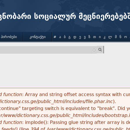
Jump to navigation
ცნობარი სოციალურ მეცნიერებებ
 ᲞᲘᲠᲝᲑᲔᲑᲘ
ᲙᲝᲜᲢᲐᲥᲢᲘ
#
Ა
Ბ
Გ
Დ
Ე
Ვ
Ზ
Თ
Ი
Კ
Ლ
Მ
Ნ
Ო
 function
: Array and string offset access syntax with cu
ctionary.css.ge/public_html/includes/file.phar.inc
).
"continue" targeting switch is equivalent to "break". Did
ar/www/dictionary.css.ge/public_html/includes/bootstrap.
 function
: implode(): Passing glue string after array i
_feeds()
(line
394
of
/var/www/dictionary.css.ge/public_