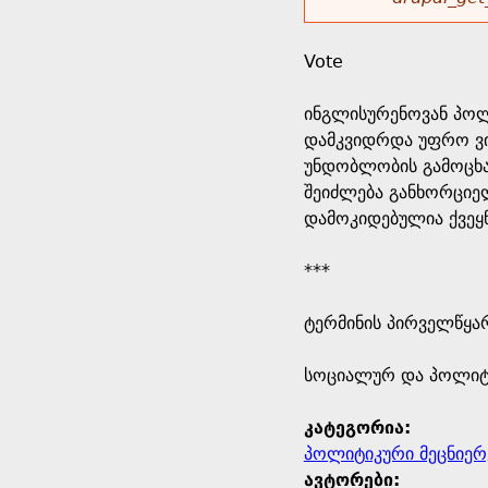
r
w
u
o
e
o
Vote
r
d
h
r
ინგლისურენოვან პოლ
s
დამკვიდრდა უფრო ვი
e
m
უნდობლობის გამოცხად
შეიძლება განხორციე
r
e
დამოკიდებულია ქვეყ
e
s
***
s
ტერმინის პირველწყარ
a
​სოციალურ და პოლიტ
g
კატეგორია:
პოლიტიკური მეცნიერ
e
ავტორები: