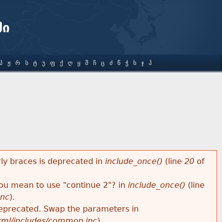
ში
Პ
Ჟ
Რ
Ს
Ტ
Უ
Ფ
Ქ
Ღ
Ყ
Შ
Ჩ
Ც
Ძ
Წ
Ჭ
Ხ
Ჯ
Ჰ
rly braces is deprecated in
include_once()
(line
20
of
 you mean to use "continue 2"? in
include_once()
(line
inc
).
s deprecated. Swap the parameters in
html/includes/common.inc
).