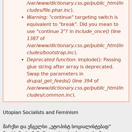
k
/var/www/dictionary.css.ge/public_html/in
r
e
cludes/file.phar.inc
).
h
y
Warning
: "continue" targeting switch is
r
w
equivalent to "break". Did you mean to
e
o
use "continue 2"? in
include_once()
(line
o
r
1387
of
r
d
/var/www/dictionary.css.ge/public_html/in
r
s
cludes/bootstrap.inc
).
e
Deprecated function
: implode(): Passing
m
glue string after array is deprecated.
Swap the parameters in
e
drupal_get_feeds()
(line
394
of
/var/www/dictionary.css.ge/public_html/in
s
cludes/common.inc
).
s
Utopian Socialists and Feminism
a
მარქსი და ენგელსი „უტოპისტ სოციალისტებად“