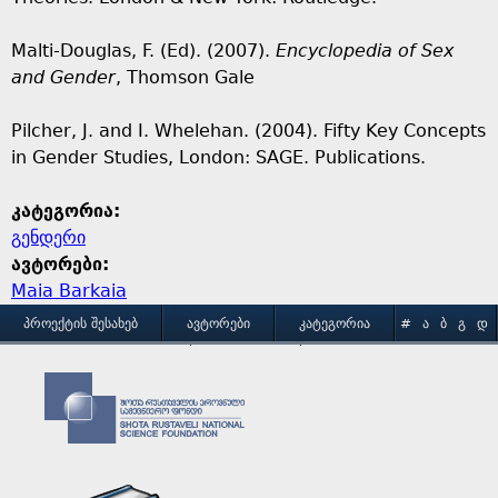
Malti-Douglas, F. (Ed). (2007).
Encyclopedia of Sex
and Gender
, Thomson Gale
Pilcher, J. and I. Whelehan. (2004). Fifty Key Concepts
in Gender Studies, London: SAGE. Publications.
კატეგორია:
გენდერი
ავტორები:
Maia Barkaia
M
ᲞᲠᲝᲔᲥᲢᲘᲡ ᲨᲔᲡᲐᲮᲔᲑ
ᲐᲕᲢᲝᲠᲔᲑᲘ
ᲙᲐᲢᲔᲒᲝᲠᲘᲐ
#
Ა
Ბ
Გ
Დ
Ე
Ვ
Ზ
Თ
Ი
ᲒᲐᲛᲝᲧᲔᲜᲔᲑᲘᲡ ᲞᲘᲠᲝᲑᲔᲑᲘ
ᲙᲝᲜᲢᲐᲥᲢᲘ
a
Კ
Ლ
Მ
Ნ
Ო
Პ
Ჟ
Რ
Ს
Ტ
i
Უ
Ფ
Ქ
Ღ
Ყ
Შ
Ჩ
Ც
Ძ
Წ
n
Ჭ
Ხ
Ჯ
Ჰ