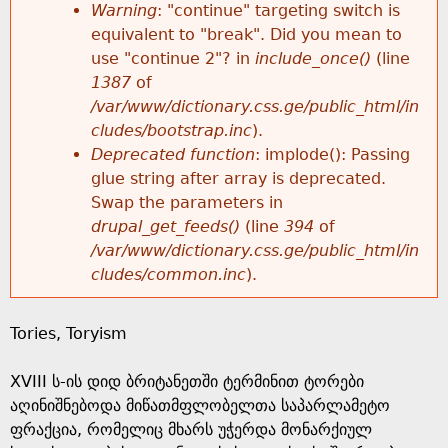
k
Warning
: "continue" targeting switch is
r
e
equivalent to "break". Did you mean to
h
y
use "continue 2"? in
include_once()
(line
o
w
1387
of
e
o
/var/www/dictionary.css.ge/public_html/in
r
r
cludes/bootstrap.inc
).
r
d
Deprecated function
: implode(): Passing
m
s
glue string after array is deprecated.
e
Swap the parameters in
e
drupal_get_feeds()
(line
394
of
/var/www/dictionary.css.ge/public_html/in
s
cludes/common.inc
).
s
Tories, Toryism
a
XVIII ს-ის დიდ ბრიტანეთში ტერმინით ტორები
g
აღინიშნებოდა მიწათმფლობელთა საპარლამეტო
ფრაქცია, რომელიც მხარს უჭერდა მონარქიულ