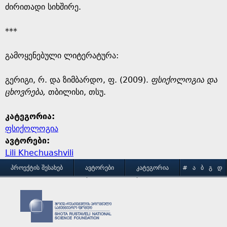
ძირითადი სიხშირე.
***
გამოყენებული ლიტერატურა:
გერიგი, რ. და ზიმბარდო, ფ. (2009).
ფსიქოლოგია და
ცხოვრება,
თბილისი, თსუ.
კატეგორია:
ფსიქოლოგია
ავტორები:
Lili Khechuashvili
M
ᲞᲠᲝᲔᲥᲢᲘᲡ ᲨᲔᲡᲐᲮᲔᲑ
ᲐᲕᲢᲝᲠᲔᲑᲘ
ᲙᲐᲢᲔᲒᲝᲠᲘᲐ
#
Ა
Ბ
Გ
Დ
Ე
Ვ
Ზ
Თ
Ი
ᲒᲐᲛᲝᲧᲔᲜᲔᲑᲘᲡ ᲞᲘᲠᲝᲑᲔᲑᲘ
ᲙᲝᲜᲢᲐᲥᲢᲘ
a
Კ
Ლ
Მ
Ნ
Ო
Პ
Ჟ
Რ
Ს
Ტ
i
Უ
Ფ
Ქ
Ღ
Ყ