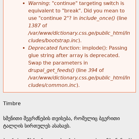
k
Warning
: "continue" targeting switch is
r
e
equivalent to "break". Did you mean to
h
y
use "continue 2"? in
include_once()
(line
o
w
1387
of
e
o
/var/www/dictionary.css.ge/public_html/in
r
r
cludes/bootstrap.inc
).
r
d
Deprecated function
: implode(): Passing
m
s
glue string after array is deprecated.
e
Swap the parameters in
e
drupal_get_feeds()
(line
394
of
/var/www/dictionary.css.ge/public_html/in
s
cludes/common.inc
).
s
Timbre
a
სმენითი შეგრძნების თვისება, რომელიც ბგერითი
g
ტალღის სირთულეს ასახავს.