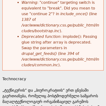
k
Warning
: "continue" targeting switch is
r
e
equivalent to "break". Did you mean to
h
y
use "continue 2"? in
include_once()
(line
o
w
1387
of
e
o
/var/www/dictionary.css.ge/public_html/in
r
r
cludes/bootstrap.inc
).
r
d
Deprecated function
: implode(): Passing
m
s
glue string after array is deprecated.
e
Swap the parameters in
e
drupal_get_feeds()
(line
394
of
/var/www/dictionary.css.ge/public_html/in
s
cludes/common.inc
).
s
Technocracy
a
„ტექნიკურის“ და „ბიუროკრატიის“ ერთ ცნებაში
g
გაერთიანება, რომელიც პოსტმოდერნული სამყაროს
მაღალტექნოლოგიურ ორგანიზაციულ გარემოს