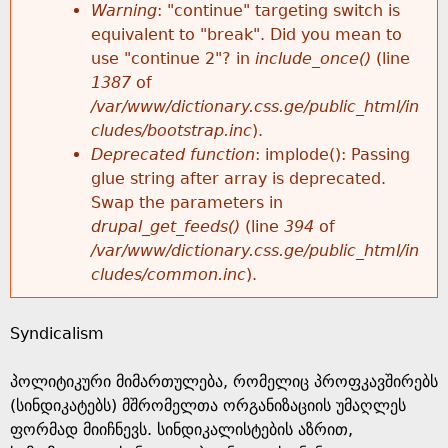
k
Warning
: "continue" targeting switch is
r
e
equivalent to "break". Did you mean to
h
y
use "continue 2"? in
include_once()
(line
o
w
1387
of
e
o
/var/www/dictionary.css.ge/public_html/in
r
r
cludes/bootstrap.inc
).
r
d
Deprecated function
: implode(): Passing
m
s
glue string after array is deprecated.
e
Swap the parameters in
e
drupal_get_feeds()
(line
394
of
/var/www/dictionary.css.ge/public_html/in
s
cludes/common.inc
).
s
Syndicalism
a
პოლიტიკური მიმართულება, რომელიც პროფკავშირებს
g
(სინდიკატებს) მშრომელთა ორგანიზაციის უმაღლეს
ფორმად მიიჩნევს. სინდიკალისტების აზრით,