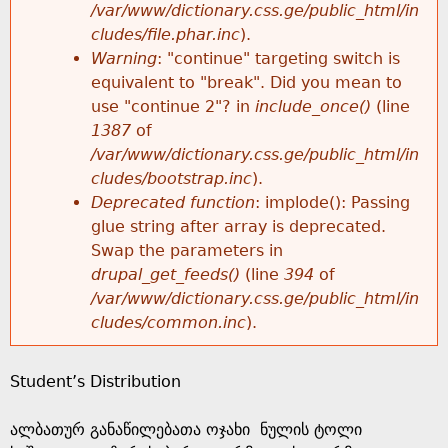
k
/var/www/dictionary.css.ge/public_html/in
r
e
cludes/file.phar.inc
).
h
y
Warning
: "continue" targeting switch is
r
w
equivalent to "break". Did you mean to
e
o
use "continue 2"? in
include_once()
(line
o
r
1387
of
r
d
/var/www/dictionary.css.ge/public_html/in
r
s
cludes/bootstrap.inc
).
e
Deprecated function
: implode(): Passing
m
glue string after array is deprecated.
Swap the parameters in
e
drupal_get_feeds()
(line
394
of
/var/www/dictionary.css.ge/public_html/in
s
cludes/common.inc
).
s
Student’s Distribution
a
ალბათურ განაწილებათა ოჯახი ნულის ტოლი