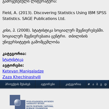
გამოყენებული ლიტერატურა:
Field, A. (2013). Discovering Statistics Using IBM SPSS
Statistics. SAGE Publications Ltd.
კისი, ჰ. (2008). სტატისტიკა სოციალურ მეცნიერებებში.
სოციალურ მეცნიერებათა ცენტრი. თბილისის
უნივერსიტეტის გამომცემლობა
კატეგორია:
სტატისტიკა
ავტორები:
Ketevan Manjgaladze
Zaza Khechinashvili
M
ᲞᲠᲝᲔᲥᲢᲘᲡ ᲨᲔᲡᲐᲮᲔᲑ
ᲐᲕᲢᲝᲠᲔᲑᲘ
ᲙᲐᲢᲔᲒᲝᲠᲘᲐ
#
Ა
Ბ
Გ
Დ
Ე
Ვ
Ზ
Თ
Ი
ᲒᲐᲛᲝᲧᲔᲜᲔᲑᲘᲡ ᲞᲘᲠᲝᲑᲔᲑᲘ
ᲙᲝᲜᲢᲐᲥᲢᲘ
a
Კ
Ლ
Მ
Ნ
Ო
Პ
Ჟ
Რ
Ს
Ტ
Უ
Ფ
Ქ
Ღ
Ყ