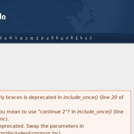
ში
Პ
Ჟ
Რ
Ს
Ტ
Უ
Ფ
Ქ
Ღ
Ყ
Შ
Ჩ
Ც
Ძ
Წ
Ჭ
Ხ
Ჯ
Ჰ
rly braces is deprecated in
include_once()
(line
20
of
 you mean to use "continue 2"? in
include_once()
(line
inc
).
s deprecated. Swap the parameters in
html/includes/common.inc
).