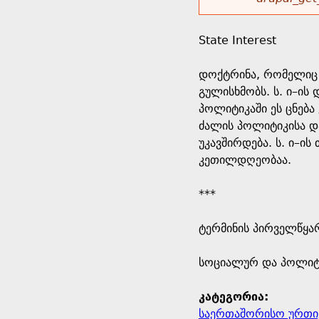
r
w
u
o
e
o
State Interest
r
d
h
r
დოქტრინა, რომელიც 
s
გულისხმობს. ს. ი–ი
e
m
პოლიტიკაში ეს ცნება
ძალის პოლიტიკისა და
r
e
უკავშირდება. ს. ი–ის
კეთილდღეობაა.
e
s
***
s
ტერმინის პირველწყარ
a
​სოციალურ და პოლიტ
g
კატეგორია:
e
საერთაშორისო ურთი