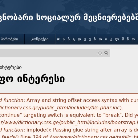
Jump to navigation
ცნობარი სოციალურ მეცნიერებებ
 ᲞᲘᲠᲝᲑᲔᲑᲘ
ᲙᲝᲜᲢᲐᲥᲢᲘ
#
Ა
Ბ
Გ
Დ
Ე
Ვ
Ზ
Თ
Ი
Კ
Ლ
Მ
Ნ
Ო
ინტერესი
ფო ინტერესი
 function
: Array and string offset access syntax with cu
ctionary.css.ge/public_html/includes/file.phar.inc
).
"continue" targeting switch is equivalent to "break". Did
ar/www/dictionary.css.ge/public_html/includes/bootstrap.
 function
: implode(): Passing glue string after array i
_feeds()
(line
394
of
/var/www/dictionary.css.ge/public_