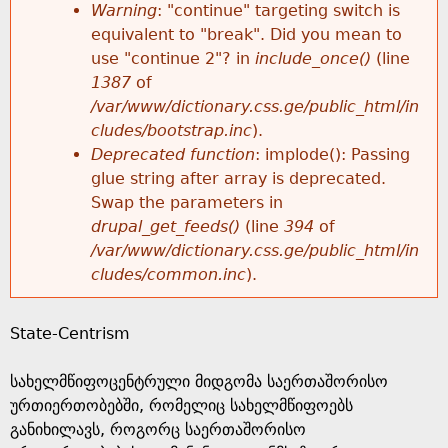
k
Warning
: "continue" targeting switch is
r
e
equivalent to "break". Did you mean to
h
y
use "continue 2"? in
include_once()
(line
o
w
1387
of
e
o
/var/www/dictionary.css.ge/public_html/in
r
r
cludes/bootstrap.inc
).
r
d
Deprecated function
: implode(): Passing
m
s
glue string after array is deprecated.
e
Swap the parameters in
e
drupal_get_feeds()
(line
394
of
/var/www/dictionary.css.ge/public_html/in
s
cludes/common.inc
).
s
State-Centrism
a
სახელმწიფოცენტრული მიდგომა საერთაშორისო
g
ურთიერთობებში, რომელიც სახელმწიფოებს
განიხილავს, როგორც საერთაშორისო