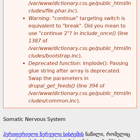
k
/var/www/dictionary.css.ge/public_html/in
r
e
cludes/file.phar.inc
).
h
y
Warning
: "continue" targeting switch is
r
w
equivalent to "break". Did you mean to
e
o
use "continue 2"? in
include_once()
(line
o
r
1387
of
r
d
/var/www/dictionary.css.ge/public_html/in
r
s
cludes/bootstrap.inc
).
e
Deprecated function
: implode(): Passing
m
glue string after array is deprecated.
Swap the parameters in
e
drupal_get_feeds()
(line
394
of
/var/www/dictionary.css.ge/public_html/in
s
cludes/common.inc
).
s
Somatic Nervous System
a
პერიფერიული ნერვული სისტემის
ნაწილი, რომელიც