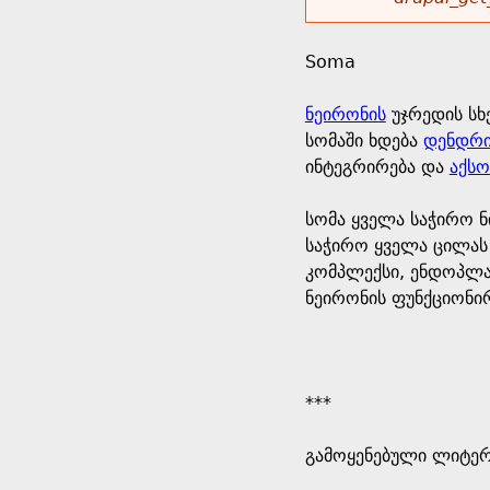
r
w
u
o
e
o
Soma
r
d
h
r
ნეირონის
უჯრედის სხ
s
სომაში ხდება
დენდრი
e
m
ინტეგრირება და
აქს
r
e
სომა ყველა საჭირო ნ
საჭირო ყველა ცილას
e
s
კომპლექსი, ენდოპლა
ნეირონის ფუნქციონირ
s
a
***
g
გამოყენებული ლიტერ
e