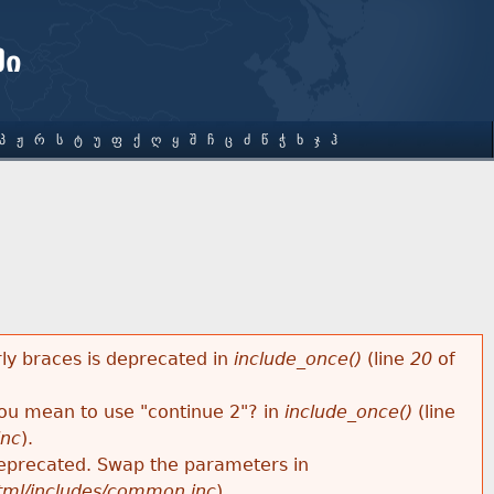
ში
Პ
Ჟ
Რ
Ს
Ტ
Უ
Ფ
Ქ
Ღ
Ყ
Შ
Ჩ
Ც
Ძ
Წ
Ჭ
Ხ
Ჯ
Ჰ
rly braces is deprecated in
include_once()
(line
20
of
 you mean to use "continue 2"? in
include_once()
(line
inc
).
s deprecated. Swap the parameters in
html/includes/common.inc
).