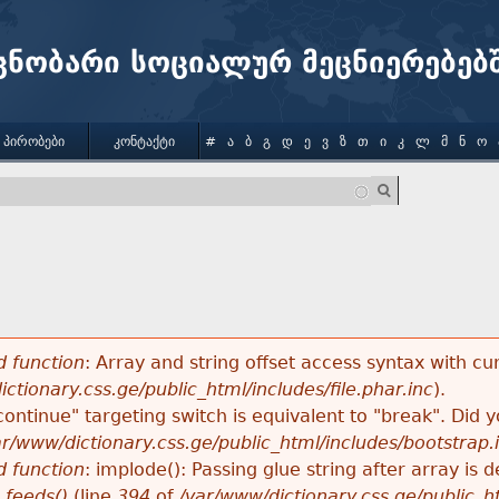
Jump to navigation
ცნობარი სოციალურ მეცნიერებებ
 ᲞᲘᲠᲝᲑᲔᲑᲘ
ᲙᲝᲜᲢᲐᲥᲢᲘ
#
Ა
Ბ
Გ
Დ
Ე
Ვ
Ზ
Თ
Ი
Კ
Ლ
Მ
Ნ
Ო
 function
: Array and string offset access syntax with cu
ctionary.css.ge/public_html/includes/file.phar.inc
).
"continue" targeting switch is equivalent to "break". Did
ar/www/dictionary.css.ge/public_html/includes/bootstrap.
 function
: implode(): Passing glue string after array i
_feeds()
(line
394
of
/var/www/dictionary.css.ge/public_