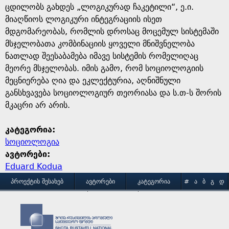
ცდილობს გახდეს „ლოგიკურად ჩაკეტილი“, ე.ი.
მიაღწიოს ლოგიკური ინტეგრაციის ისეთ
მდგომარეობას, რომლის დროსაც მოცემულ სისტემაში
მსჯელობათა კომბინაციის ყოველი მნიშვნელობა
ნათლად შეესაბამება იმავე სისტემის რომელიღაც
მეორე მსჯელობას. იმის გამო, რომ სოციოლოგიის
მეცნიერება ღია და ეკლექტურია, აღნიშნული
განსხვავება სოციოლოგიურ თეორიასა და ს.თ-ს შორის
მკაცრი არ არის.
კატეგორია:
სოციოლოგია
ავტორები:
Eduard Kodua
M
ᲞᲠᲝᲔᲥᲢᲘᲡ ᲨᲔᲡᲐᲮᲔᲑ
ᲐᲕᲢᲝᲠᲔᲑᲘ
ᲙᲐᲢᲔᲒᲝᲠᲘᲐ
#
Ა
Ბ
Გ
Დ
Ე
Ვ
Ზ
Თ
Ი
ᲒᲐᲛᲝᲧᲔᲜᲔᲑᲘᲡ ᲞᲘᲠᲝᲑᲔᲑᲘ
ᲙᲝᲜᲢᲐᲥᲢᲘ
a
Კ
Ლ
Მ
Ნ
Ო
Პ
Ჟ
Რ
Ს
Ტ