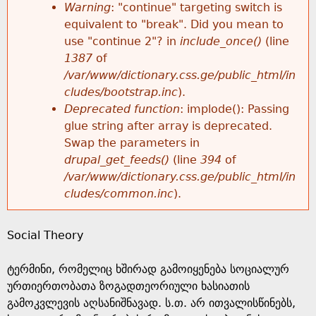
k
Warning
: "continue" targeting switch is
r
e
equivalent to "break". Did you mean to
h
y
use "continue 2"? in
include_once()
(line
o
w
1387
of
e
o
/var/www/dictionary.css.ge/public_html/in
r
r
cludes/bootstrap.inc
).
r
d
Deprecated function
: implode(): Passing
m
s
glue string after array is deprecated.
e
Swap the parameters in
e
drupal_get_feeds()
(line
394
of
/var/www/dictionary.css.ge/public_html/in
s
cludes/common.inc
).
s
Social Theory
a
ტერმინი, რომელიც ხშირად გამოიყენება სოციალურ
g
ურთიერთობათა ზოგადთეორიული ხასიათის
გამოკვლევის აღსანიშნავად. ს.თ. არ ითვალისწინებს,