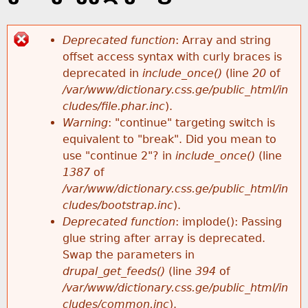
k
e
h
y
Deprecated function
: Array and string
w
offset access syntax with curly braces is
e
E
o
deprecated in
include_once()
(line
20
of
r
/var/www/dictionary.css.ge/public_html/in
r
r
d
cludes/file.phar.inc
).
s
Warning
: "continue" targeting switch is
e
r
equivalent to "break". Did you mean to
use "continue 2"? in
include_once()
(line
o
1387
of
/var/www/dictionary.css.ge/public_html/in
r
cludes/bootstrap.inc
).
Deprecated function
: implode(): Passing
m
glue string after array is deprecated.
Swap the parameters in
e
drupal_get_feeds()
(line
394
of
/var/www/dictionary.css.ge/public_html/in
s
cludes/common.inc
).