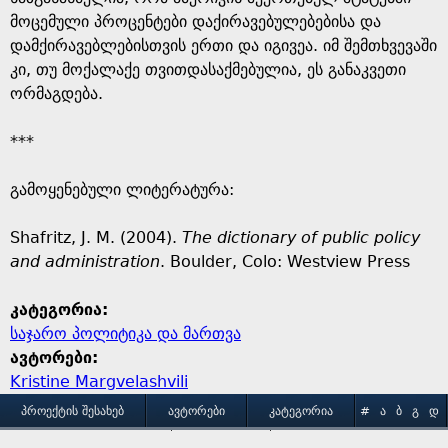
მოცემული პროცენტები დაქირავებულებებისა და
დამქირავებლებისთვის ერთი და იგივეა. იმ შემთხვევაში
კი, თუ მოქალაქე თვითდასაქმებულია, ეს განაკვეთი
ორმაგდება.
***
გამოყენებული ლიტერატურა:
Shafritz, J. M. (2004).
The dictionary of public policy
and administration
. Boulder, Colo: Westview Press
კატეგორია:
საჯარო პოლიტიკა და მართვა
ავტორები:
Kristine Margvelashvili
M
ᲞᲠᲝᲔᲥᲢᲘᲡ ᲨᲔᲡᲐᲮᲔᲑ
ᲐᲕᲢᲝᲠᲔᲑᲘ
ᲙᲐᲢᲔᲒᲝᲠᲘᲐ
#
Ა
Ბ
Გ
Დ
Ე
Ვ
Ზ
Თ
Ი
ᲒᲐᲛᲝᲧᲔᲜᲔᲑᲘᲡ ᲞᲘᲠᲝᲑᲔᲑᲘ
ᲙᲝᲜᲢᲐᲥᲢᲘ