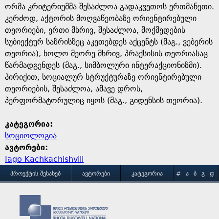
ორმა კრიტერიუმმა შესაძლოა გადაკვეთოს ერთმანეთი.
კერძოდ, აქტორის მოღვაწეობაზე ორიენტირებული
თეორიები, ერთი მხრივ, შესაძლოა, მოქმედების
სუბიექტურ საზრისზეც აკეთებდეს აქცენტს (მაგ., ვებერის
თეორია), ხოლო მეორე მხრივ, პრაქსისის თეორიასაც
წარმადგენდეს (მაგ., სიმბოლური ინტერაქციონიზმი).
პირიქით, სოციალურ სტრუქტურაზე ორიენტირებული
თეორიების, შესაძლოა, ამავე დროს,
პერფორმატორულიც იყოს (მაგ., გიდენსის თეორია).
კატეგორია:
სოციოლოგია
ავტორები:
Iago Kachkachishvili
M
ᲞᲠᲝᲔᲥᲢᲘᲡ ᲨᲔᲡᲐᲮᲔᲑ
ᲐᲕᲢᲝᲠᲔᲑᲘ
ᲙᲐᲢᲔᲒᲝᲠᲘᲐ
#
Ა
Ბ
Გ
Დ
Ე
Ვ
Ზ
Თ
Ი
ᲒᲐᲛᲝᲧᲔᲜᲔᲑᲘᲡ ᲞᲘᲠᲝᲑᲔᲑᲘ
ᲙᲝᲜᲢᲐᲥᲢᲘ
a
Კ
Ლ
Მ
Ნ
Ო
Პ
Ჟ
Რ
Ს
Ტ