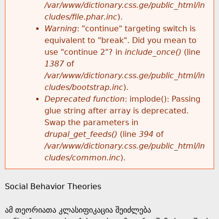
k
/var/www/dictionary.css.ge/public_html/in
r
e
cludes/file.phar.inc
).
h
y
Warning
: "continue" targeting switch is
r
w
equivalent to "break". Did you mean to
e
o
use "continue 2"? in
include_once()
(line
o
r
1387
of
r
d
/var/www/dictionary.css.ge/public_html/in
r
s
cludes/bootstrap.inc
).
e
Deprecated function
: implode(): Passing
m
glue string after array is deprecated.
Swap the parameters in
e
drupal_get_feeds()
(line
394
of
/var/www/dictionary.css.ge/public_html/in
s
cludes/common.inc
).
s
Social Behavior Theories
a
ამ თეორიათა კლასიფიკაცია შეიძლება