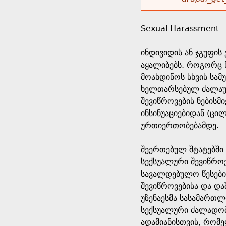
r
w
u
o
e
o
Sexual Harassment
r
d
h
r
ინდივიდის ან ჯგუფის
s
აყალიბებს. როგორც 
e
m
მოახდინოს სხვის სამ
ხელთარსებულ ძალაუფ
r
e
შევიწროვების ნებისმ
ინსინუაციებიდან (ცი
e
s
ურთიერთობებამდე.
s
შეერთებულ შტატებში
სექსუალური შევიწროე
a
სავალდებულო წესები
შევიწროვებისა და და
g
უზენაესმა სასამართლ
სექსუალური ძალადობ
e
ადამიანისთვის, რომ