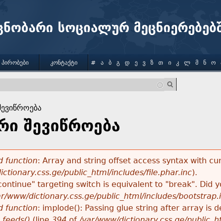
Jump to navigation
ცნობარი სოციალურ მეცნიერებებ
 ᲞᲘᲠᲝᲑᲔᲑᲘ
ᲙᲝᲜᲢᲐᲥᲢᲘ
#
Ა
Ბ
Გ
Დ
Ე
Ვ
Ზ
Თ
Ი
Კ
Ლ
Მ
Ნ
Ო
შევიწროება
რი შევიწროება
 function
: Array and string offset access syntax with cu
ctionary.css.ge/public_html/includes/file.phar.inc
).
"continue" targeting switch is equivalent to "break". Did
ar/www/dictionary.css.ge/public_html/includes/bootstrap.
 function
: implode(): Passing glue string after array i
_feeds()
(line
394
of
/var/www/dictionary.css.ge/public_