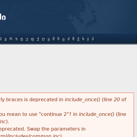
ში
Პ
Ჟ
Რ
Ს
Ტ
Უ
Ფ
Ქ
Ღ
Ყ
Შ
Ჩ
Ც
Ძ
Წ
Ჭ
Ხ
Ჯ
Ჰ
rly braces is deprecated in
include_once()
(line
20
of
 you mean to use "continue 2"? in
include_once()
(line
inc
).
s deprecated. Swap the parameters in
html/includes/common.inc
).