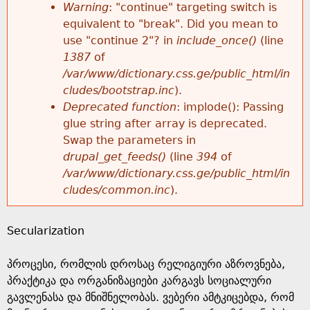
k
Warning
: "continue" targeting switch is
r
e
equivalent to "break". Did you mean to
h
y
use "continue 2"? in
include_once()
(line
o
w
1387
of
e
o
/var/www/dictionary.css.ge/public_html/in
r
r
cludes/bootstrap.inc
).
r
d
Deprecated function
: implode(): Passing
m
s
glue string after array is deprecated.
e
Swap the parameters in
e
drupal_get_feeds()
(line
394
of
/var/www/dictionary.css.ge/public_html/in
s
cludes/common.inc
).
s
Secularization
a
პროცესი, რომლის დროსაც რელიგიური აზროვნება,
g
პრაქტიკა და ორგანიზაციები კარგავს სოციალური
გავლენასა და მნიშნელობას. ვებერი ამტკიცებდა, რომ