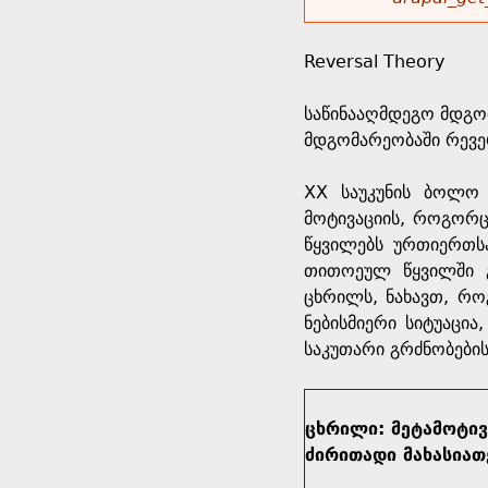
r
w
u
o
e
o
Reversal Theory
r
d
h
r
საწინააღმდეგო მდგო
s
მდგომარეობაში რევერ
e
m
XX საუკუნის ბოლო
r
e
მოტივაციის, როგორც
წყვილებს ურთიერთსა
e
s
თითოეულ წყვილში 
ცხრილს, ნახავთ, რ
s
ნებისმიერი სიტუაცი
საკუთარი გრძნობების
a
g
ცხრილი: მეტამოტივ
ძირითადი მახასია
e