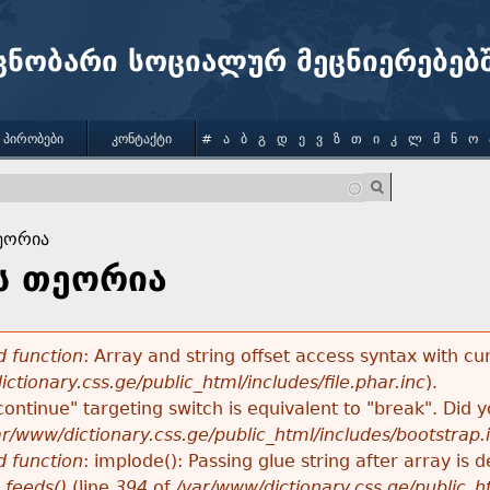
Jump to navigation
ცნობარი სოციალურ მეცნიერებებ
 ᲞᲘᲠᲝᲑᲔᲑᲘ
ᲙᲝᲜᲢᲐᲥᲢᲘ
#
Ა
Ბ
Გ
Დ
Ე
Ვ
Ზ
Თ
Ი
Კ
Ლ
Მ
Ნ
Ო
ეორია
ს თეორია
 function
: Array and string offset access syntax with cu
ctionary.css.ge/public_html/includes/file.phar.inc
).
"continue" targeting switch is equivalent to "break". Did
ar/www/dictionary.css.ge/public_html/includes/bootstrap.
 function
: implode(): Passing glue string after array i
_feeds()
(line
394
of
/var/www/dictionary.css.ge/public_