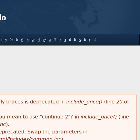
ში
Პ
Ჟ
Რ
Ს
Ტ
Უ
Ფ
Ქ
Ღ
Ყ
Შ
Ჩ
Ც
Ძ
Წ
Ჭ
Ხ
Ჯ
Ჰ
rly braces is deprecated in
include_once()
(line
20
of
 you mean to use "continue 2"? in
include_once()
(line
inc
).
s deprecated. Swap the parameters in
html/includes/common.inc
).