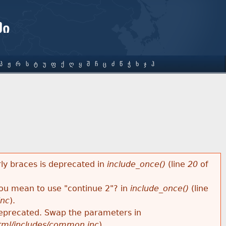
ში
Პ
Ჟ
Რ
Ს
Ტ
Უ
Ფ
Ქ
Ღ
Ყ
Შ
Ჩ
Ც
Ძ
Წ
Ჭ
Ხ
Ჯ
Ჰ
rly braces is deprecated in
include_once()
(line
20
of
 you mean to use "continue 2"? in
include_once()
(line
inc
).
s deprecated. Swap the parameters in
html/includes/common.inc
).