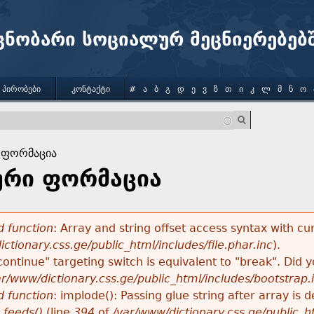
Jump to navigation
ცნობარი სოციალურ მეცნიერებებ
 ᲞᲘᲠᲝᲑᲔᲑᲘ
ᲙᲝᲜᲢᲐᲥᲢᲘ
#
Ა
Ბ
Გ
Დ
Ე
Ვ
Ზ
Თ
Ი
Კ
Ლ
Მ
Ნ
Ო
 ფორმაცია
რი ფორმაცია
 function
: Array and string offset access syntax with cu
ctionary.css.ge/public_html/includes/file.phar.inc
).
"continue" targeting switch is equivalent to "break". Did
ar/www/dictionary.css.ge/public_html/includes/bootstrap.
 function
: implode(): Passing glue string after array i
_feeds()
(line
394
of
/var/www/dictionary.css.ge/public_