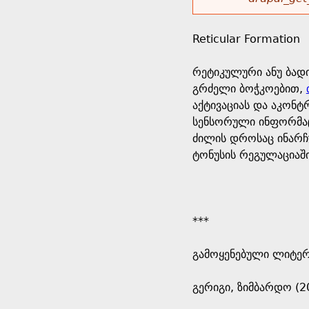
r
w
u
o
e
o
Reticular Formation
r
d
h
r
რეტიკულური ანუ ბად
s
გრძელი ბოჭკოებით,
e
m
აქტივაციას და აკონტ
სენსორული ინფორმაცი
r
e
ძილის დროსაც ინარჩ
ტონუსის რეგულაციაში
e
s
s
***
a
გამოყენებული ლიტე
g
გერიგი, ზიმბარდო (2
e