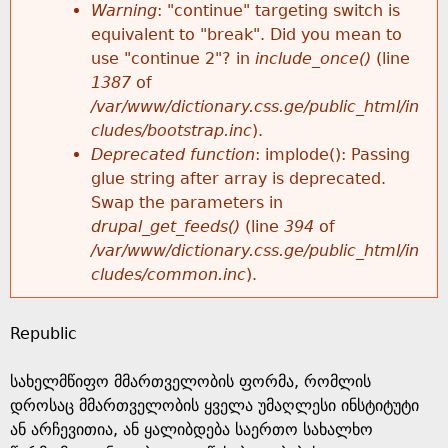
k
Warning
: "continue" targeting switch is
r
e
equivalent to "break". Did you mean to
h
y
use "continue 2"? in
include_once()
(line
o
w
1387
of
e
o
/var/www/dictionary.css.ge/public_html/in
r
r
cludes/bootstrap.inc
).
r
d
Deprecated function
: implode(): Passing
m
s
glue string after array is deprecated.
e
Swap the parameters in
e
drupal_get_feeds()
(line
394
of
/var/www/dictionary.css.ge/public_html/in
s
cludes/common.inc
).
s
Republic
a
სახელმწიფო მმართველობის ფორმა, რომლის
g
დროსაც მმართველობის ყველა უმაღლესი ინსტიტუტი
ან არჩევითია, ან ყალიბდება საერთო სახალხო