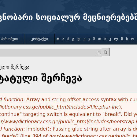
Jump to navigation
ცნობარი სოციალურ მეცნიერებებ
 ᲞᲘᲠᲝᲑᲔᲑᲘ
ᲙᲝᲜᲢᲐᲥᲢᲘ
#
Ა
Ბ
Გ
Დ
Ე
Ვ
Ზ
Თ
Ი
Კ
Ლ
Მ
Ნ
Ო
ული შერჩევა
ტატული შერჩევა
 function
: Array and string offset access syntax with cu
ctionary.css.ge/public_html/includes/file.phar.inc
).
"continue" targeting switch is equivalent to "break". Did
ar/www/dictionary.css.ge/public_html/includes/bootstrap.
 function
: implode(): Passing glue string after array i
_feeds()
(line
394
of
/var/www/dictionary.css.ge/public_