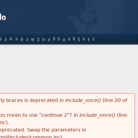
ში
Პ
Ჟ
Რ
Ს
Ტ
Უ
Ფ
Ქ
Ღ
Ყ
Შ
Ჩ
Ც
Ძ
Წ
Ჭ
Ხ
Ჯ
Ჰ
rly braces is deprecated in
include_once()
(line
20
of
 you mean to use "continue 2"? in
include_once()
(line
inc
).
s deprecated. Swap the parameters in
html/includes/common.inc
).