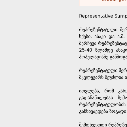
r
w
u
o
e
o
Representative Samp
r
d
h
r
რეპრეზენტატული შე
s
სქესი, ასაკი და ა.
e
m
შერჩევა რეპრეზენტა
25-40 წლამდე ასაკ
r
e
პოპულაციაზე განზოგა
e
s
რეპრეზენტატული შერ
მკვლევარს შეუძლია 
s
ითვლება, რომ კარ
a
გადანაწილებას ზე
რეპრეზენტატულობის
g
განსხვავდება ზოგადი
e
შემთხვევითი რეპრეზ