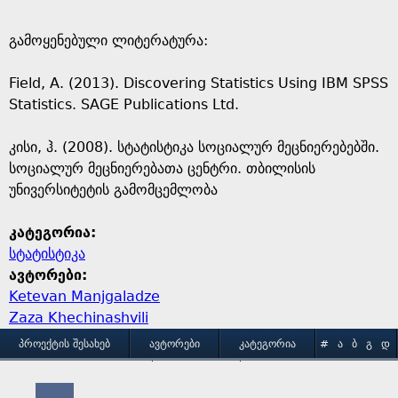
გამოყენებული ლიტერატურა:
Field, A. (2013). Discovering Statistics Using IBM SPSS
Statistics. SAGE Publications Ltd.
კისი, ჰ. (2008). სტატისტიკა სოციალურ მეცნიერებებში.
სოციალურ მეცნიერებათა ცენტრი. თბილისის
უნივერსიტეტის გამომცემლობა
კატეგორია:
სტატისტიკა
ავტორები:
Ketevan Manjgaladze
Zaza Khechinashvili
M
ᲞᲠᲝᲔᲥᲢᲘᲡ ᲨᲔᲡᲐᲮᲔᲑ
ᲐᲕᲢᲝᲠᲔᲑᲘ
ᲙᲐᲢᲔᲒᲝᲠᲘᲐ
#
Ა
Ბ
Გ
Დ
Ე
Ვ
Ზ
Თ
Ი
ᲒᲐᲛᲝᲧᲔᲜᲔᲑᲘᲡ ᲞᲘᲠᲝᲑᲔᲑᲘ
ᲙᲝᲜᲢᲐᲥᲢᲘ
a
Კ
Ლ
Მ
Ნ
Ო