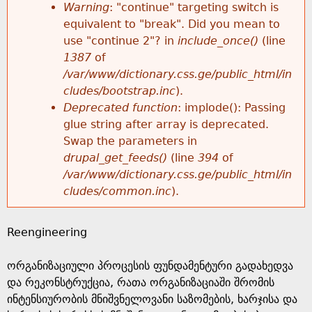
k
Warning
: "continue" targeting switch is
r
e
equivalent to "break". Did you mean to
h
y
use "continue 2"? in
include_once()
(line
o
w
1387
of
e
o
/var/www/dictionary.css.ge/public_html/in
r
r
cludes/bootstrap.inc
).
r
d
Deprecated function
: implode(): Passing
m
s
glue string after array is deprecated.
e
Swap the parameters in
e
drupal_get_feeds()
(line
394
of
/var/www/dictionary.css.ge/public_html/in
s
cludes/common.inc
).
s
Reengineering
a
ორგანიზაციული პროცესის ფუნდამენტური გადახედვა
g
და რეკონსტრუქცია, რათა ორგანიზაციაში შრომის
ინტენსიურობის მნიშვნელოვანი საზომების, ხარჯისა და