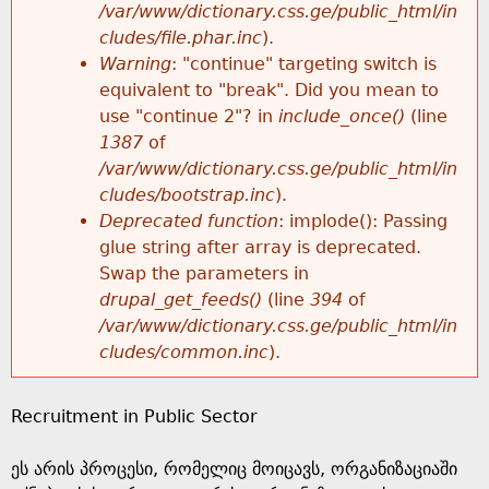
k
/var/www/dictionary.css.ge/public_html/in
r
e
cludes/file.phar.inc
).
h
y
Warning
: "continue" targeting switch is
r
w
equivalent to "break". Did you mean to
e
o
use "continue 2"? in
include_once()
(line
o
r
1387
of
r
d
/var/www/dictionary.css.ge/public_html/in
r
s
cludes/bootstrap.inc
).
e
Deprecated function
: implode(): Passing
m
glue string after array is deprecated.
Swap the parameters in
e
drupal_get_feeds()
(line
394
of
/var/www/dictionary.css.ge/public_html/in
s
cludes/common.inc
).
s
Recruitment in Public Sector
a
ეს არის პროცესი, რომელიც მოიცავს, ორგანიზაციაში