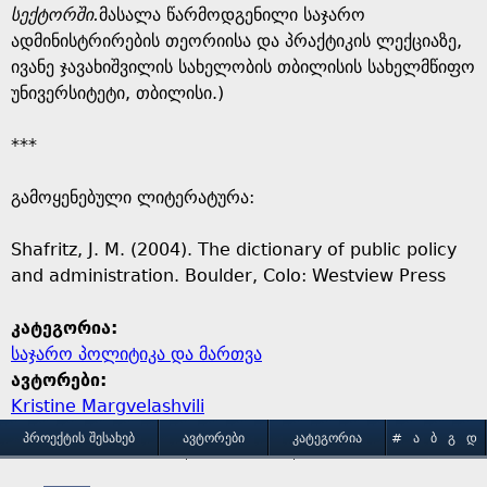
სექტორში.
მასალა წარმოდგენილი საჯარო
ადმინისტრირების თეორიისა და პრაქტიკის ლექციაზე,
ივანე ჯავახიშვილის სახელობის თბილისის სახელმწიფო
უნივერსიტეტი, თბილისი.)
***
გამოყენებული ლიტერატურა:
Shafritz, J. M. (2004). The dictionary of public policy
and administration. Boulder, Colo: Westview Press
კატეგორია:
საჯარო პოლიტიკა და მართვა
ავტორები:
Kristine Margvelashvili
M
ᲞᲠᲝᲔᲥᲢᲘᲡ ᲨᲔᲡᲐᲮᲔᲑ
ᲐᲕᲢᲝᲠᲔᲑᲘ
ᲙᲐᲢᲔᲒᲝᲠᲘᲐ
#
Ა
Ბ
Გ
Დ
Ე
Ვ
Ზ
Თ
Ი
ᲒᲐᲛᲝᲧᲔᲜᲔᲑᲘᲡ ᲞᲘᲠᲝᲑᲔᲑᲘ
ᲙᲝᲜᲢᲐᲥᲢᲘ