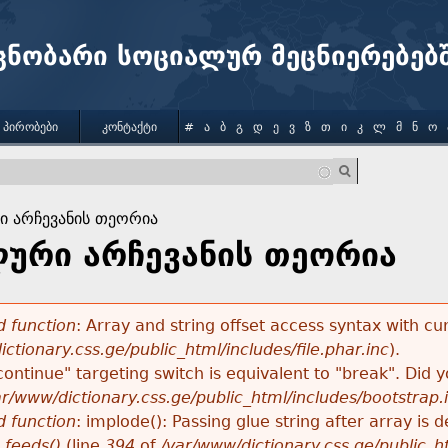
Jump to navigation
ცნობარი სოციალურ მეცნიერებებ
 ᲞᲘᲠᲝᲑᲔᲑᲘ
ᲙᲝᲜᲢᲐᲥᲢᲘ
#
Ა
Ბ
Გ
Დ
Ე
Ვ
Ზ
Თ
Ი
Კ
Ლ
Მ
Ნ
Ო
 არჩევანის თეორია
ური არჩევანის თეორია
 function
: Array and string offset access syntax with cu
ctionary.css.ge/public_html/includes/file.phar.inc
).
"continue" targeting switch is equivalent to "break". Did
ar/www/dictionary.css.ge/public_html/includes/bootstrap.
 function
: implode(): Passing glue string after array i
_feeds()
(line
394
of
/var/www/dictionary.css.ge/public_