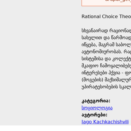
r
w
u
o
e
o
Rational Choice Theo
r
d
h
r
სხვანაირად რაციონა
s
სახელით და წარმოად
e
m
იწყება, მაგრამ საბ
ავტონომიურობას. რაც
r
e
სისტემისა და კოლექტ
მკაფიო ჩამოყალიბებუ
e
s
ინტერესები ჰქვია - 
(მოგების) მაქსიმალუ
s
უპირატესობების სკალ
a
კატეგორია:
სოციოლოგია
g
ავტორები:
Iago Kachkachishvili
e