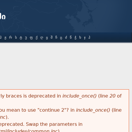
ში
Პ
Ჟ
Რ
Ს
Ტ
Უ
Ფ
Ქ
Ღ
Ყ
Შ
Ჩ
Ც
Ძ
Წ
Ჭ
Ხ
Ჯ
Ჰ
rly braces is deprecated in
include_once()
(line
20
of
 you mean to use "continue 2"? in
include_once()
(line
inc
).
s deprecated. Swap the parameters in
html/includes/common.inc
).