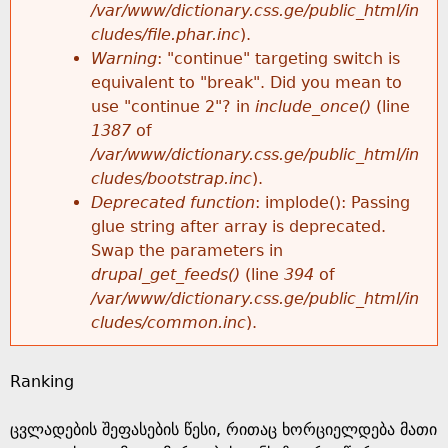
k
/var/www/dictionary.css.ge/public_html/in
r
e
cludes/file.phar.inc
).
h
y
Warning
: "continue" targeting switch is
r
w
equivalent to "break". Did you mean to
e
o
use "continue 2"? in
include_once()
(line
o
r
1387
of
r
d
/var/www/dictionary.css.ge/public_html/in
r
s
cludes/bootstrap.inc
).
e
Deprecated function
: implode(): Passing
m
glue string after array is deprecated.
Swap the parameters in
e
drupal_get_feeds()
(line
394
of
/var/www/dictionary.css.ge/public_html/in
s
cludes/common.inc
).
s
Ranking
a
ცვლადების შეფასების წესი, რითაც ხორციელდება მათი