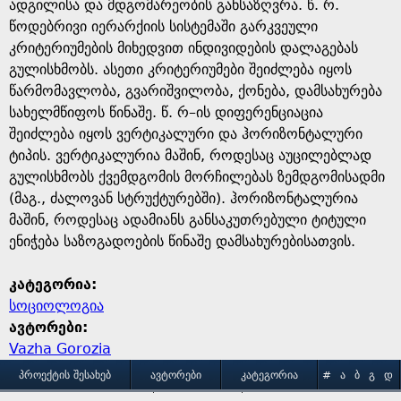
g
ადგილისა და მდგომარეობის განსაზღვრა. წ. რ.
წოდებრივი იერარქიის სისტემაში გარკვეული
e
კრიტერიუმების მიხედვით ინდივიდების დალაგებას
გულისხმობს. ასეთი კრიტერიუმები შეიძლება იყოს
წარმომავლობა, გვარიშვილობა, ქონება, დამსახურება
სახელმწიფოს წინაშე. წ. რ–ის დიფერენციაცია
შეიძლება იყოს ვერტიკალური და ჰორიზონტალური
ტიპის. ვერტიკალურია მაშინ, როდესაც აუცილებლად
გულისხმობს ქვემდგომის მორჩილებას ზემდგომისადმი
(მაგ., ძალოვან სტრუქტურებში). ჰორიზონტალურია
მაშინ, როდესაც ადამიანს განსაკუთრებული ტიტული
ენიჭება საზოგადოების წინაშე დამსახურებისათვის.
კატეგორია:
სოციოლოგია
ავტორები:
Vazha Gorozia
M
ᲞᲠᲝᲔᲥᲢᲘᲡ ᲨᲔᲡᲐᲮᲔᲑ
ᲐᲕᲢᲝᲠᲔᲑᲘ
ᲙᲐᲢᲔᲒᲝᲠᲘᲐ
#
Ა
Ბ
Გ
Დ
Ე
Ვ
Ზ
Თ
Ი