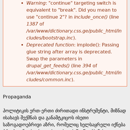
k
Warning
: "continue" targeting switch is
r
e
equivalent to "break". Did you mean to
h
y
use "continue 2"? in
include_once()
(line
o
w
1387
of
e
o
/var/www/dictionary.css.ge/public_html/in
r
r
cludes/bootstrap.inc
).
r
d
Deprecated function
: implode(): Passing
m
s
glue string after array is deprecated.
e
Swap the parameters in
e
drupal_get_feeds()
(line
394
of
/var/www/dictionary.css.ge/public_html/in
s
cludes/common.inc
).
s
Propaganda
a
პოლიტიკის ერთ-ერთი ძირითადი ინსტრუმენტი, მიზნად
g
ისახავს შექმნას და განამტკიცოს ისეთი
საზოგადოებრივი აზრი, რომელიც ხელსაყრელი იქნება