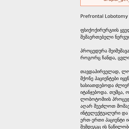
r
w
u
o
e
o
Prefrontal Lobotomy
r
d
h
r
ფსიქოქირურგიის ყვე
s
შემაერთებელი ნერვუ
e
m
პროცედურა შეიმუშავა
r
e
როგორც ჩანდა, ცვლი
e
s
თავდაპირველად, ლობ
მქონე პაციენტები იყ
s
ხასიათდებოდა ძლიერ
იტანჯებოდა. თუმცა, 
a
ლობოტომიის პროცედუ
აღარ შეეძლოთ მომავ
g
ინტელექტუალური და ე
ერთ-ერთი პაციენტი 
e
შემდეგაც ის ნაწილო