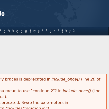
ში
Პ
Ჟ
Რ
Ს
Ტ
Უ
Ფ
Ქ
Ღ
Ყ
Შ
Ჩ
Ც
Ძ
Წ
Ჭ
Ხ
Ჯ
Ჰ
rly braces is deprecated in
include_once()
(line
20
of
 you mean to use "continue 2"? in
include_once()
(line
inc
).
s deprecated. Swap the parameters in
html/includes/common.inc
).