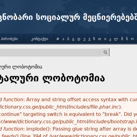
Jump to navigation
ცნობარი სოციალურ მეცნიერებებ
 ᲞᲘᲠᲝᲑᲔᲑᲘ
ᲙᲝᲜᲢᲐᲥᲢᲘ
#
Ა
Ბ
Გ
Დ
Ე
Ვ
Ზ
Თ
Ი
Კ
Ლ
Მ
Ნ
Ო
ლური ლობოტომია
ტალური ლობოტომია
 function
: Array and string offset access syntax with cu
ctionary.css.ge/public_html/includes/file.phar.inc
).
"continue" targeting switch is equivalent to "break". Did
ar/www/dictionary.css.ge/public_html/includes/bootstrap.
 function
: implode(): Passing glue string after array i
_feeds()
(line
394
of
/var/www/dictionary.css.ge/public_