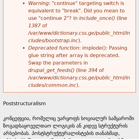
k
Warning
: "continue" targeting switch is
r
e
equivalent to "break". Did you mean to
h
y
use "continue 2"? in
include_once()
(line
o
w
1387
of
e
o
/var/www/dictionary.css.ge/public_html/in
r
r
cludes/bootstrap.inc
).
r
d
Deprecated function
: implode(): Passing
m
s
glue string after array is deprecated.
e
Swap the parameters in
e
drupal_get_feeds()
(line
394
of
/var/www/dictionary.css.ge/public_html/in
s
cludes/common.inc
).
s
Poststructuralism
a
კონცეფცია, რომელიც უარყოფს სოციალურ სამყაროში
g
ზოგადსაყოველთაო ლოგიკის ან კიდევ სტრუქტურის
არსებობას. პოსტსტრუქტურალისტების თანახმად,