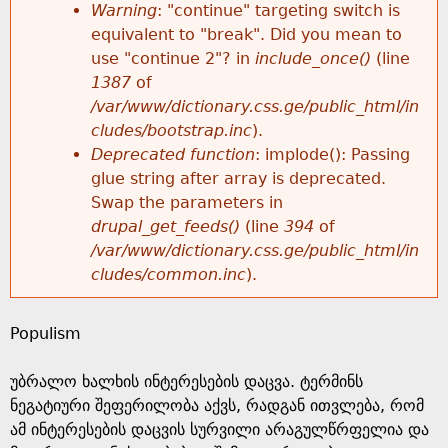
k
Warning
: "continue" targeting switch is
r
e
equivalent to "break". Did you mean to
h
y
use "continue 2"? in
include_once()
(line
o
w
1387
of
e
o
/var/www/dictionary.css.ge/public_html/in
r
r
cludes/bootstrap.inc
).
r
d
Deprecated function
: implode(): Passing
m
s
glue string after array is deprecated.
e
Swap the parameters in
e
drupal_get_feeds()
(line
394
of
/var/www/dictionary.css.ge/public_html/in
s
cludes/common.inc
).
s
Populism
a
უბრალო ხალხის ინტერესების დაცვა. ტერმინს
g
ნეგატიური შეფერილობა აქვს, რადგან ითვლება, რომ
ამ ინტერესების დაცვის სურვილი არაგულწრფელია და