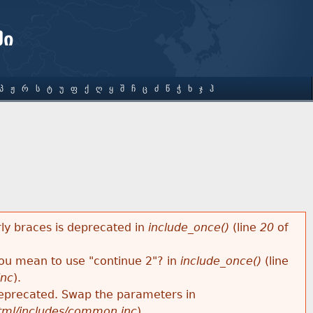
ში
Პ
Ჟ
Რ
Ს
Ტ
Უ
Ფ
Ქ
Ღ
Ყ
Შ
Ჩ
Ც
Ძ
Წ
Ჭ
Ხ
Ჯ
Ჰ
rly braces is deprecated in
include_once()
(line
20
of
 you mean to use "continue 2"? in
include_once()
(line
inc
).
s deprecated. Swap the parameters in
html/includes/common.inc
).