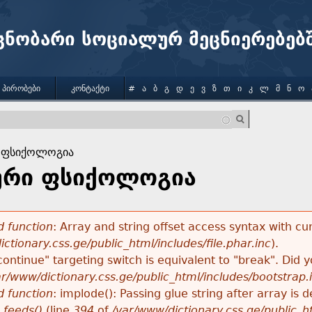
Jump to navigation
ცნობარი სოციალურ მეცნიერებებ
 ᲞᲘᲠᲝᲑᲔᲑᲘ
ᲙᲝᲜᲢᲐᲥᲢᲘ
#
Ა
Ბ
Გ
Დ
Ე
Ვ
Ზ
Თ
Ი
Კ
Ლ
Მ
Ნ
Ო
 ფსიქოლოგია
ური ფსიქოლოგია
 function
: Array and string offset access syntax with cu
ctionary.css.ge/public_html/includes/file.phar.inc
).
"continue" targeting switch is equivalent to "break". Did
ar/www/dictionary.css.ge/public_html/includes/bootstrap.
 function
: implode(): Passing glue string after array i
_feeds()
(line
394
of
/var/www/dictionary.css.ge/public_