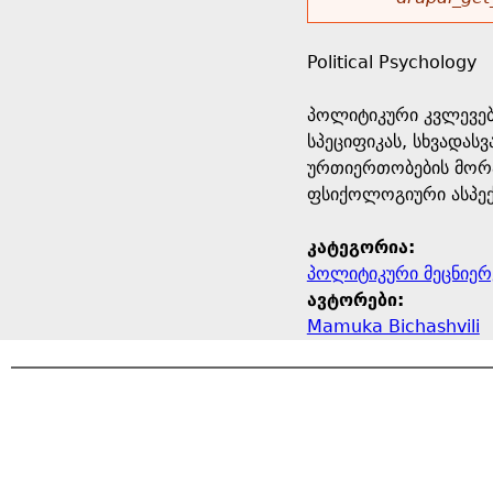
r
w
u
o
e
o
Political Psychology
r
d
h
r
პოლიტიკური კვლევებ
s
სპეციფიკას, სხვადას
e
m
ურთიერთობების მორა
ფსიქოლოგიური ასპექ
r
e
კატეგორია:
e
s
პოლიტიკური მეცნიერ
ავტორები:
s
Mamuka Bichashvili
a
g
e